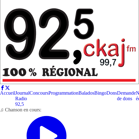
Accueil
Journal
Concours
Programmation
Balados
Bingo
Dons
Demande
N
Radio
de dons
é
92,5
♫ Chanson en cours: