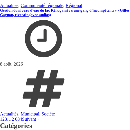
Actualités
,
Communauté régionale
,
Régional
Gestion du niveau d’eau du lac Kénogami : « une gang d’incompétents » - Gilles
Gagnon, riverain (avec audios)
8 août, 2026
Actualités
,
Municipal
,
Société
1
2
3
…
2 084
Suivant »
Catégories