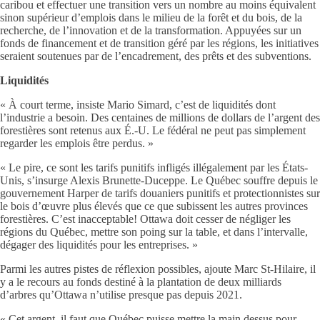
caribou et effectuer une transition vers un nombre au moins équivalent
sinon supérieur d’emplois dans le milieu de la forêt et du bois, de la
recherche, de l’innovation et de la transformation. Appuyées sur un
fonds de financement et de transition géré par les régions, les initiatives
seraient soutenues par de l’encadrement, des prêts et des subventions.
Liquidités
« À court terme, insiste Mario Simard, c’est de liquidités dont
l’industrie a besoin. Des centaines de millions de dollars de l’argent des
forestières sont retenus aux É.-U. Le fédéral ne peut pas simplement
regarder les emplois être perdus. »
« Le pire, ce sont les tarifs punitifs infligés illégalement par les États-
Unis, s’insurge Alexis Brunette-Duceppe. Le Québec souffre depuis le
gouvernement Harper de tarifs douaniers punitifs et protectionnistes sur
le bois d’œuvre plus élevés que ce que subissent les autres provinces
forestières. C’est inacceptable! Ottawa doit cesser de négliger les
régions du Québec, mettre son poing sur la table, et dans l’intervalle,
dégager des liquidités pour les entreprises. »
Parmi les autres pistes de réflexion possibles, ajoute Marc St-Hilaire, il
y a le recours au fonds destiné à la plantation de deux milliards
d’arbres qu’Ottawa n’utilise presque pas depuis 2021.
« Cet argent, il faut que Québec puisse mettre la main dessus pour