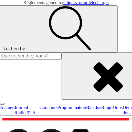
Réglements généraux
Cliquez pour télécharger
Rechercher
Rechercher :
Accueil
Journal
Concours
Programmation
Balados
Bingo
Dons
Dema
Radio 92,5
dons