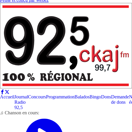
Pensé et conçu par
Webez
Accueil
Journal
Concours
Programmation
Balados
Bingo
Dons
Demande
N
Radio
de dons
é
92,5
♫ Chanson en cours: