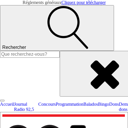
Réglements généraux
Cliquez pour télécharger
Rechercher
Rechercher :
Accueil
Journal
Concours
Programmation
Balados
Bingo
Dons
Dema
Radio 92,5
dons