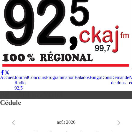
Accueil
Journal
Concours
Programmation
Balados
Bingo
Dons
Demande
N
Radio
de dons
é
92,5
RÉVEILLEZ-VOUS
Cédule
août 2026