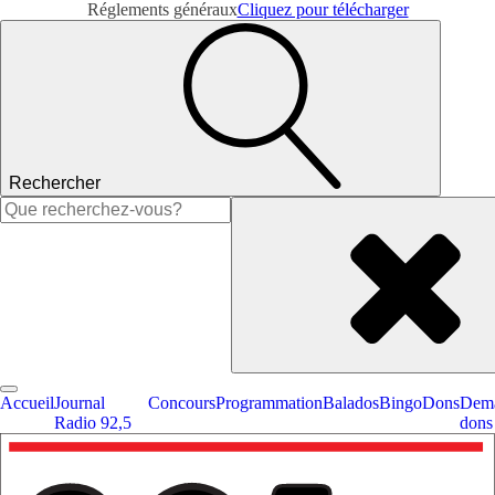
Réglements généraux
Cliquez pour télécharger
Rechercher
Rechercher :
Accueil
Journal
Concours
Programmation
Balados
Bingo
Dons
Dema
Radio 92,5
dons