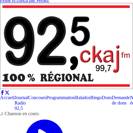
Pensé et conçu par
Webez
Accueil
Journal
Concours
Programmation
Balados
Bingo
Dons
Demande
N
Radio
de dons
é
92,5
♫ Chanson en cours: