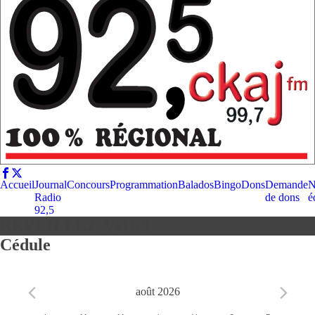
Accueil
Journal
Concours
Programmation
Balados
Bingo
Dons
Demande
N
Radio
de dons
é
92,5
RÉVEILLEZ-VOUS
Cédule
août 2026