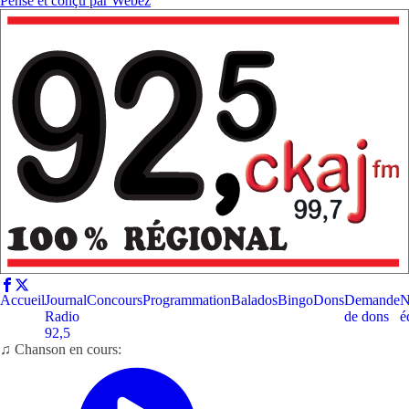
Pensé et conçu par
Webez
Accueil
Journal
Concours
Programmation
Balados
Bingo
Dons
Demande
N
Radio
de dons
é
92,5
♫ Chanson en cours: