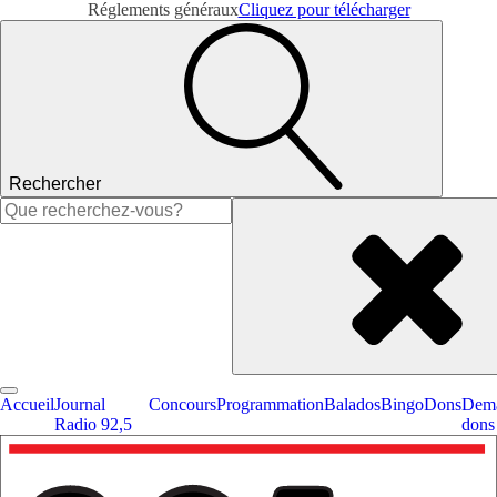
Réglements généraux
Cliquez pour télécharger
Rechercher
Rechercher :
Accueil
Journal
Concours
Programmation
Balados
Bingo
Dons
Dema
Radio 92,5
dons