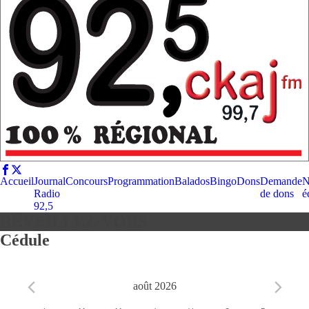
Accueil
Journal
Concours
Programmation
Balados
Bingo
Dons
Demande
N
Radio
de dons
é
92,5
RÉVEILLEZ-VOUS
Cédule
août 2026