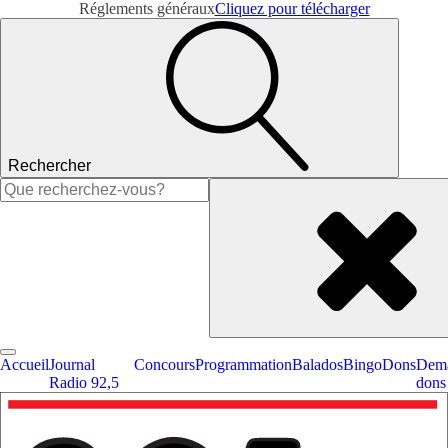
Réglements généraux
Cliquez pour télécharger
Rechercher
Rechercher :
Accueil
Journal
Concours
Programmation
Balados
Bingo
Dons
Dema
Radio 92,5
dons