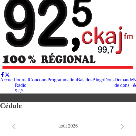
Accueil
Journal
Concours
Programmation
Balados
Bingo
Dons
Demande
N
Radio
de dons
é
92,5
RÉVEILLEZ-VOUS
Cédule
août 2026