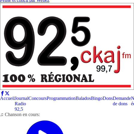
Pensé et conçu par
Webez
Accueil
Journal
Concours
Programmation
Balados
Bingo
Dons
Demande
N
Radio
de dons
é
92,5
♫ Chanson en cours: