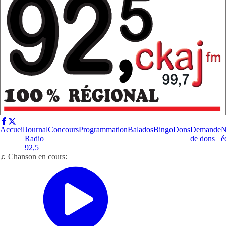
Accueil
Journal
Concours
Programmation
Balados
Bingo
Dons
Demande
N
Radio
de dons
é
92,5
♫ Chanson en cours: