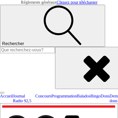
Réglements généraux
Cliquez pour télécharger
Rechercher
Rechercher :
Accueil
Journal
Concours
Programmation
Balados
Bingo
Dons
Dema
Radio 92,5
dons