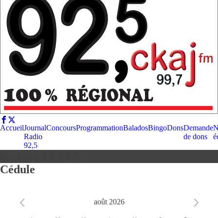
Accueil
Journal
Concours
Programmation
Balados
Bingo
Dons
Demande
N
Radio
de dons
é
92,5
RADIO-PUCES
Cédule
août 2026