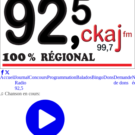
Accueil
Journal
Concours
Programmation
Balados
Bingo
Dons
Demande
N
Radio
de dons
é
92,5
♫ Chanson en cours: