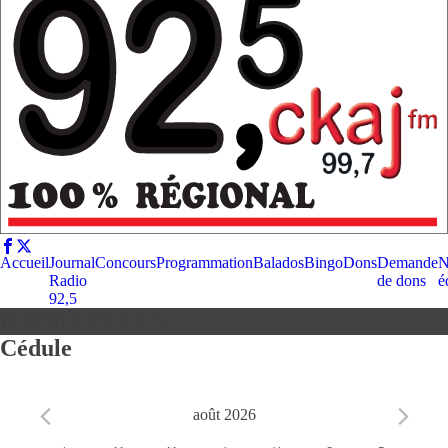
Accueil
Journal
Concours
Programmation
Balados
Bingo
Dons
Demande
N
Radio
de dons
é
92,5
RADIO-PUCES
Cédule
août 2026