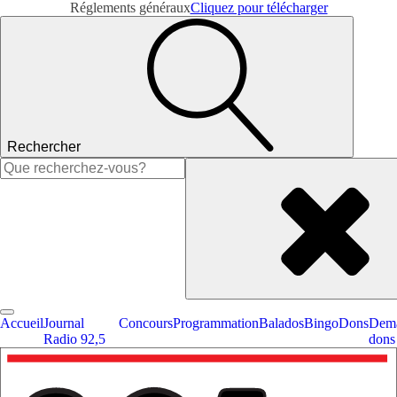
Réglements généraux
Cliquez pour télécharger
Rechercher
Rechercher :
Accueil
Journal
Concours
Programmation
Balados
Bingo
Dons
Dema
Radio 92,5
dons