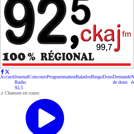
Accueil
Journal
Concours
Programmation
Balados
Bingo
Dons
Demande
N
Radio
de dons
é
92,5
♫ Chanson en cours: