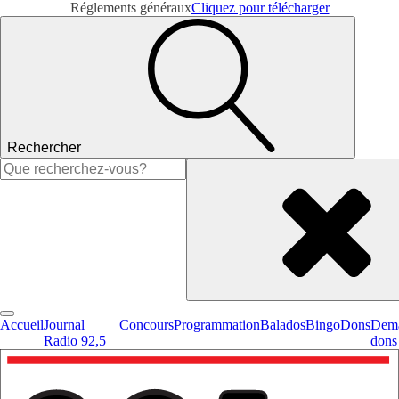
Réglements généraux
Cliquez pour télécharger
Rechercher
Rechercher :
Accueil
Journal
Concours
Programmation
Balados
Bingo
Dons
Dema
Radio 92,5
dons