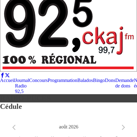
Accueil
Journal
Concours
Programmation
Balados
Bingo
Dons
Demande
N
Radio
de dons
é
92,5
RADIO-PUCES
Cédule
août 2026