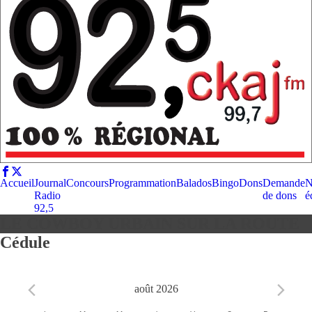
Accueil
Journal
Concours
Programmation
Balados
Bingo
Dons
Demande
N
Radio
de dons
é
92,5
LE COWBOY URBAIN SUR LA ROUTE
Cédule
août 2026