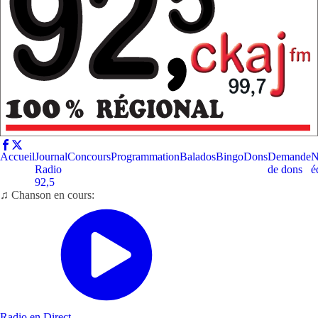
Accueil
Journal
Concours
Programmation
Balados
Bingo
Dons
Demande
N
Radio
de dons
é
92,5
♫ Chanson en cours:
Radio en Direct