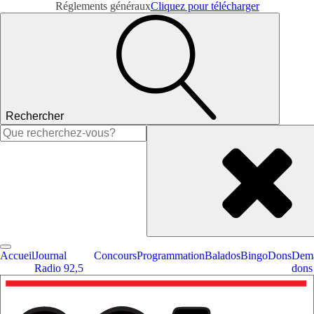
Réglements généraux
Cliquez pour télécharger
Rechercher
Rechercher :
Accueil
Journal
Concours
Programmation
Balados
Bingo
Dons
Dema
Radio 92,5
dons