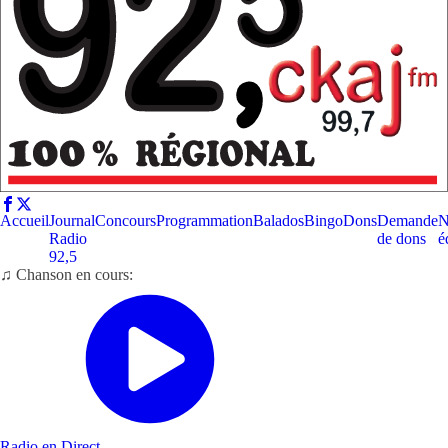
Accueil
Journal
Concours
Programmation
Balados
Bingo
Dons
Demande
N
Radio
de dons
é
92,5
♫ Chanson en cours:
Radio en Direct