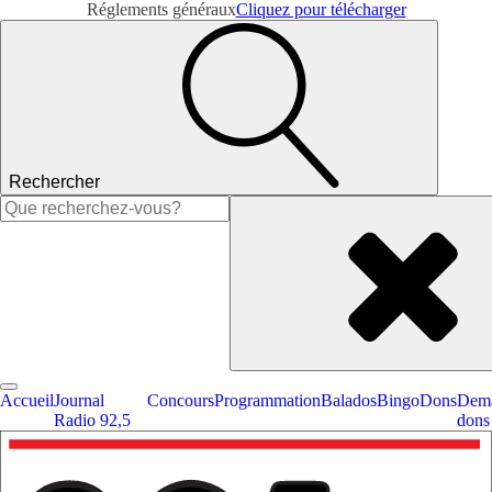
Réglements généraux
Cliquez pour télécharger
Rechercher
Rechercher :
Accueil
Journal
Concours
Programmation
Balados
Bingo
Dons
Dema
Radio 92,5
dons