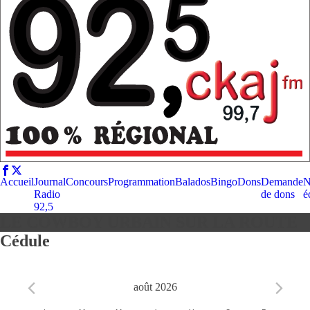
Accueil
Journal
Concours
Programmation
Balados
Bingo
Dons
Demande
N
Radio
de dons
é
92,5
LE COWBOY URBAIN SUR LA ROUTE
Cédule
août 2026