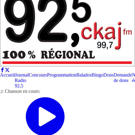
Accueil
Journal
Concours
Programmation
Balados
Bingo
Dons
Demande
N
Radio
de dons
é
92,5
♫ Chanson en cours: