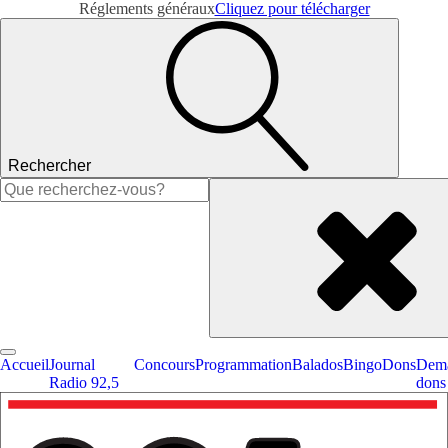
Réglements généraux
Cliquez pour télécharger
Rechercher
Rechercher :
Accueil
Journal
Concours
Programmation
Balados
Bingo
Dons
Dema
Radio 92,5
dons