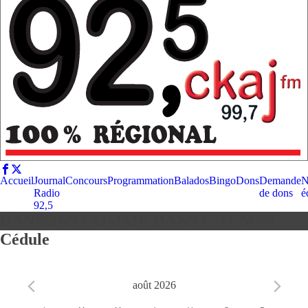
Accueil
Journal
Concours
Programmation
Balados
Bingo
Dons
Demande
N
Radio
de dons
é
92,5
DANSONS COMME DANS L'TEMPS
Cédule
août 2026