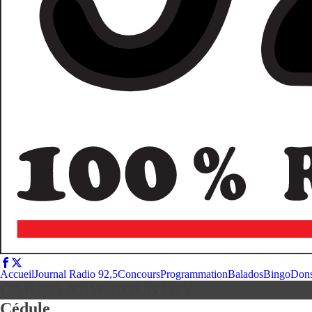
Accueil
Journal Radio 92,5
Concours
Programmation
Balados
Bingo
Don
CARGO NEW COUNTRY
Cédule