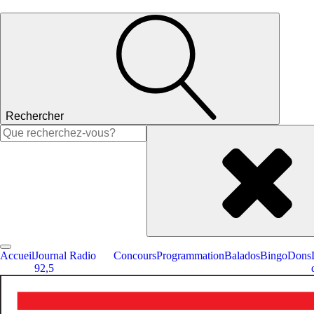
Rechercher
Rechercher :
Accueil
Journal Radio
Concours
Programmation
Balados
Bingo
Dons
92,5