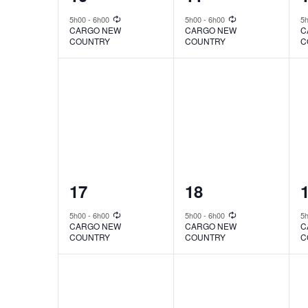
event,
event,
e
5h00
-
6h00
5h00
-
6h00
5
CARGO NEW
CARGO NEW
C
COUNTRY
COUNTRY
C
1
1
17
18
event,
event,
e
5h00
-
6h00
5h00
-
6h00
5
CARGO NEW
CARGO NEW
C
COUNTRY
COUNTRY
C