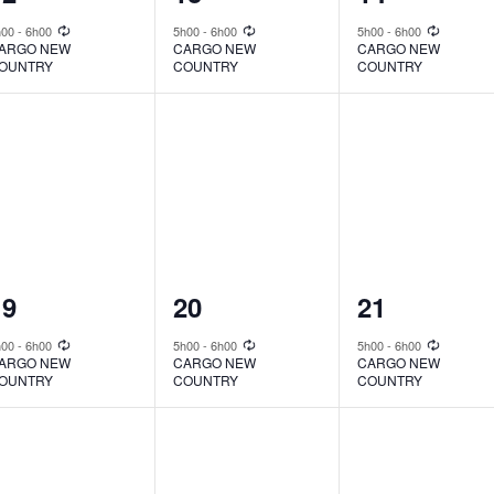
vent,
event,
event,
h00
-
6h00
5h00
-
6h00
5h00
-
6h00
ARGO NEW
CARGO NEW
CARGO NEW
OUNTRY
COUNTRY
COUNTRY
1
1
1
19
20
21
vent,
event,
event,
h00
-
6h00
5h00
-
6h00
5h00
-
6h00
ARGO NEW
CARGO NEW
CARGO NEW
OUNTRY
COUNTRY
COUNTRY