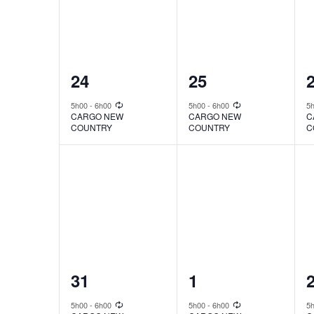
1
1
24
25
event,
event,
e
5h00
-
6h00
5h00
-
6h00
5
CARGO NEW
CARGO NEW
C
COUNTRY
COUNTRY
C
1
1
31
1
event,
event,
e
5h00
-
6h00
5h00
-
6h00
5