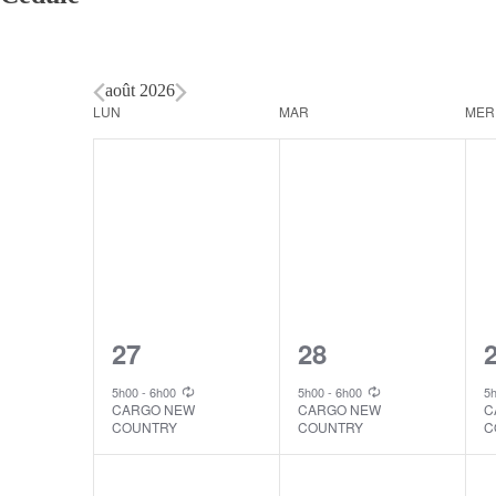
août 2026
Calendar
LUN
MAR
MER
of
Events
1
1
27
28
event,
event,
e
5h00
-
6h00
5h00
-
6h00
5
CARGO NEW
CARGO NEW
C
COUNTRY
COUNTRY
C