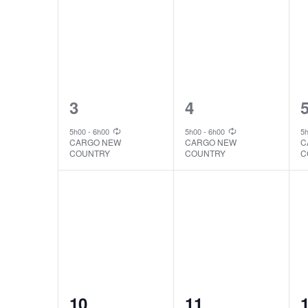
1
1
3
4
event,
event,
e
5h00
-
6h00
5h00
-
6h00
5
CARGO NEW
CARGO NEW
C
COUNTRY
COUNTRY
C
1
1
10
11