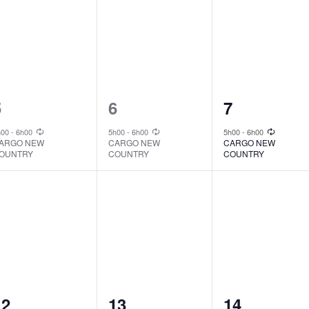
1
1
1
5
6
7
vent,
event,
event,
h00
-
6h00
5h00
-
6h00
5h00
-
6h00
ARGO NEW
CARGO NEW
CARGO NEW
OUNTRY
COUNTRY
COUNTRY
1
1
1
12
13
14