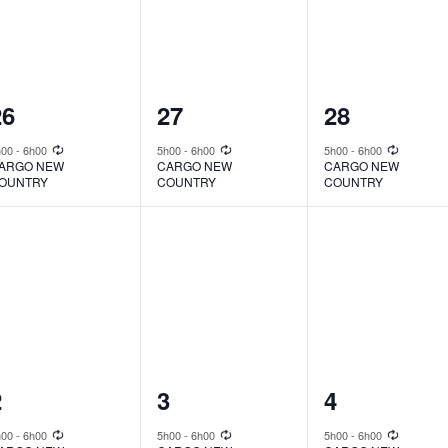
1
1
1
26
27
28
vent,
event,
event,
h00
-
6h00
5h00
-
6h00
5h00
-
6h00
ARGO NEW
CARGO NEW
CARGO NEW
OUNTRY
COUNTRY
COUNTRY
1
1
1
2
3
4
vent,
event,
event,
h00
-
6h00
5h00
-
6h00
5h00
-
6h00