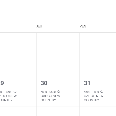
JEU
VEN
1
1
1
29
30
31
vent,
event,
event,
h00
-
6h00
5h00
-
6h00
5h00
-
6h00
ARGO NEW
CARGO NEW
CARGO NEW
OUNTRY
COUNTRY
COUNTRY