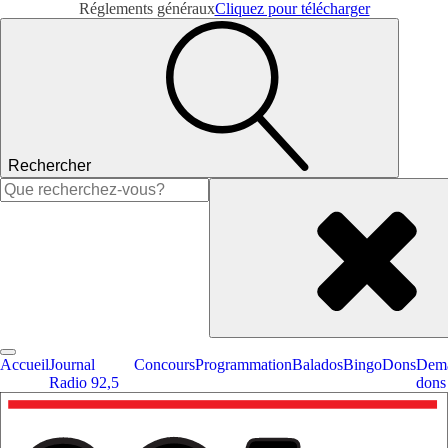
Réglements généraux
Cliquez pour télécharger
Rechercher
Rechercher :
Accueil
Journal
Concours
Programmation
Balados
Bingo
Dons
Dema
Radio 92,5
dons