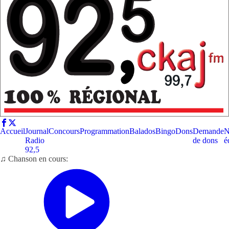
Accueil
Journal
Concours
Programmation
Balados
Bingo
Dons
Demande
N
Radio
de dons
é
92,5
♫ Chanson en cours: