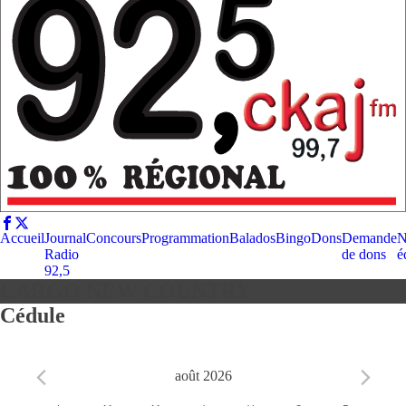
Accueil
Journal
Concours
Programmation
Balados
Bingo
Dons
Demande
N
Radio
de dons
é
92,5
CARGO NEW COUNTRY
Cédule
août 2026