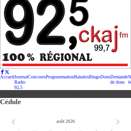
Accueil
Journal
Concours
Programmation
Balados
Bingo
Dons
Demande
N
Radio
de dons
é
92,5
CARGO NEW COUNTRY
Cédule
août 2026