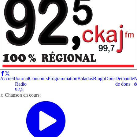
Accueil
Journal
Concours
Programmation
Balados
Bingo
Dons
Demande
N
Radio
de dons
é
92,5
♫ Chanson en cours: