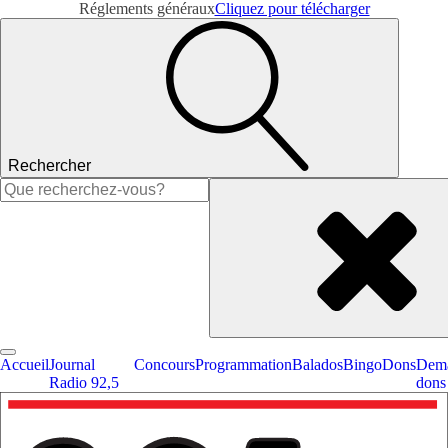
Réglements généraux
Cliquez pour télécharger
Rechercher
Rechercher :
Accueil
Journal
Concours
Programmation
Balados
Bingo
Dons
Dema
Radio 92,5
dons