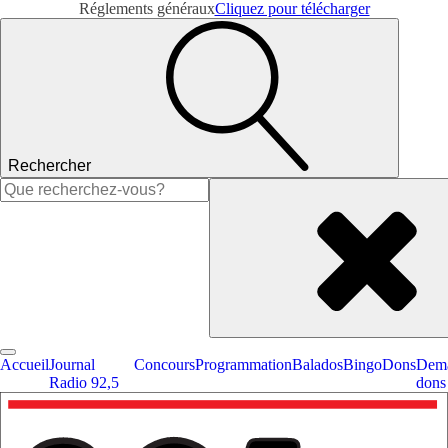
Réglements généraux
Cliquez pour télécharger
Rechercher
Rechercher :
Accueil
Journal
Concours
Programmation
Balados
Bingo
Dons
Dema
Radio 92,5
dons