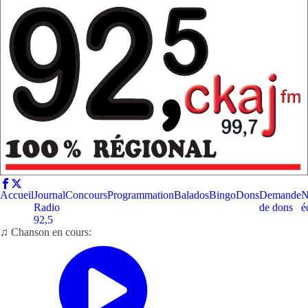
Accueil
Journal
Concours
Programmation
Balados
Bingo
Dons
Demande
N
Radio
de dons
é
92,5
♫ Chanson en cours: