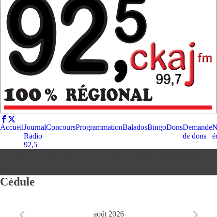
Accueil
Journal
Concours
Programmation
Balados
Bingo
Dons
Demande
N
Radio
de dons
é
92,5
CARGO DE NUIT L'ÉTÉ DES ANNÉES
80
Cédule
août 2026