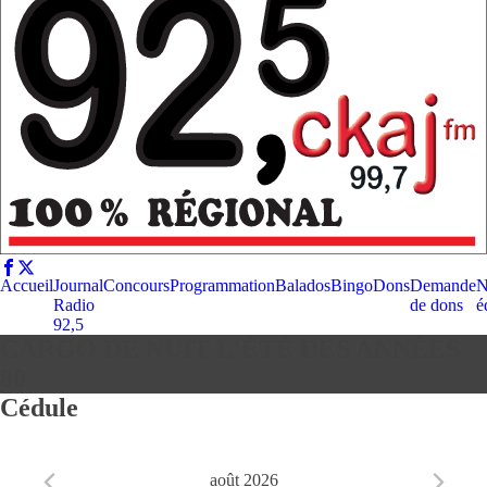
Accueil
Journal
Concours
Programmation
Balados
Bingo
Dons
Demande
N
Radio
de dons
é
92,5
CARGO DE NUIT L'ÉTÉ DES ANNÉES
80
Cédule
août 2026