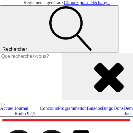
Réglements généraux
Cliquez pour télécharger
Rechercher
Rechercher :
Accueil
Journal
Concours
Programmation
Balados
Bingo
Dons
Dema
Radio 92,5
dons