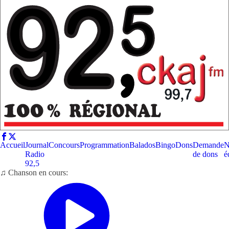
Accueil
Journal
Concours
Programmation
Balados
Bingo
Dons
Demande
N
Radio
de dons
é
92,5
♫ Chanson en cours: