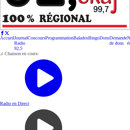
Accueil
Journal
Concours
Programmation
Balados
Bingo
Dons
Demande
N
Radio
de dons
é
92,5
♫ Chanson en cours:
Radio en Direct