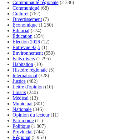
Communauté régionale
(2 336)
Communiqué
(68)
Culturel
(762)
Divertissement
(7)
Économique
(1 250)
Éditorial
(274)
Éducation
(354)
Élection 2026
(12)
Entrevue 92,5
(1)
Environnement
(559)
Faits divers
(1 795)
Habitation
(10)
Histoire régionale
(5)
International
(328)
Justice
(482)
Lettre d'opinion
(10)
Loisirs
(240)
Médical
(13)
Municipal
(801)
Nationale
(346)
Opinion du lecteur
(11)
Patrimoine
(11)
Politique
(1 807)
Provincial
(744)
Régional
(5 957)