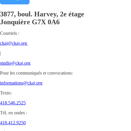
3877, boul. Harvey, 2e étage
Jonquière
G7X 0A6
Courriels :
ckaj@ckaj.org
|
studio@ckaj.org
Pour les communiqués et convocations:
informations@ckaj.org
Texto:
418.546.2525
Tél. en ondes :
418.412.9250