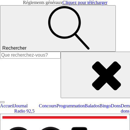
Réglements généraux
Cliquez pour télécharger
Rechercher
Rechercher :
Accueil
Journal
Concours
Programmation
Balados
Bingo
Dons
Dema
Radio 92,5
dons