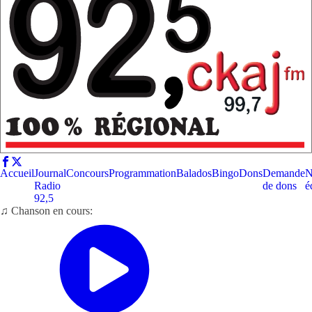
Accueil
Journal
Concours
Programmation
Balados
Bingo
Dons
Demande
N
Radio
de dons
é
92,5
♫ Chanson en cours: