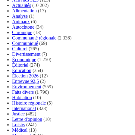
Actualités
(10 202)
Alimentation
(17)
Analyse
(1)
Animaux
(6)
Autochtone
(34)
Chronique
(13)
Communauté régionale
(2 336)
Communiqué
(69)
Culturel
(765)
Divertissement
(7)
Économique
(1 250)
Éditorial
(274)
Éducation
(354)
Élection 2026
(12)
Entrevue 92,5
(2)
Environnement
(559)
Faits divers
(1 796)
Habitation
(10)
Histoire régionale
(5)
International
(328)
Justice
(482)
Lettre d'opinion
(10)
Loisirs
(241)
Médical
(13)