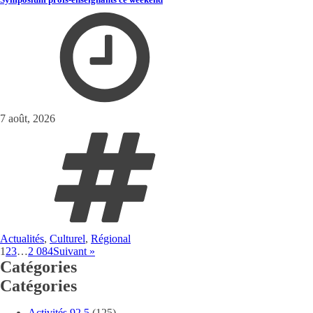
7 août, 2026
Actualités
,
Culturel
,
Régional
1
2
3
…
2 084
Suivant »
Catégories
Catégories
Activités 92,5
(125)