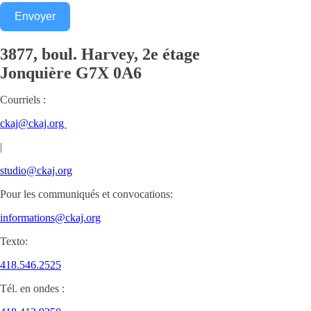
Envoyer
3877, boul. Harvey, 2e étage
Jonquière
G7X 0A6
Courriels :
ckaj@ckaj.org
|
studio@ckaj.org
Pour les communiqués et convocations:
informations@ckaj.org
Texto:
418.546.2525
Tél. en ondes :