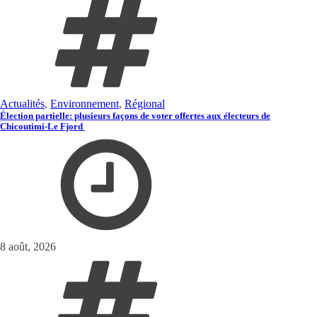
Actualités
,
Environnement
,
Régional
Élection partielle: plusieurs façons de voter offertes aux électeurs de
Chicoutimi-Le Fjord
8 août, 2026