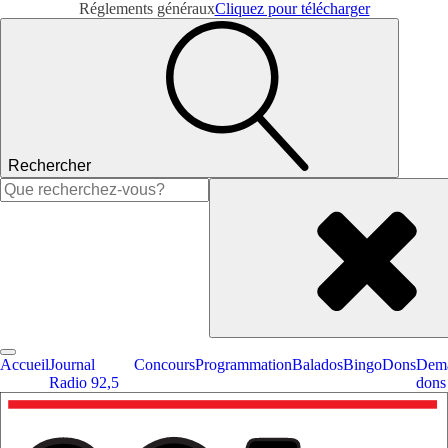
Réglements généraux
Cliquez pour télécharger
Rechercher
Rechercher :
Accueil
Journal
Concours
Programmation
Balados
Bingo
Dons
Dema
Radio 92,5
dons