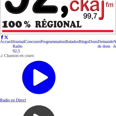
Accueil
Journal
Concours
Programmation
Balados
Bingo
Dons
Demande
N
Radio
de dons
é
92,5
♫ Chanson en cours:
Radio en Direct