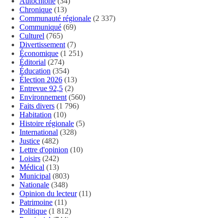
Autochtone
(34)
Chronique
(13)
Communauté régionale
(2 337)
Communiqué
(69)
Culturel
(765)
Divertissement
(7)
Économique
(1 251)
Éditorial
(274)
Éducation
(354)
Élection 2026
(13)
Entrevue 92,5
(2)
Environnement
(560)
Faits divers
(1 796)
Habitation
(10)
Histoire régionale
(5)
International
(328)
Justice
(482)
Lettre d'opinion
(10)
Loisirs
(242)
Médical
(13)
Municipal
(803)
Nationale
(348)
Opinion du lecteur
(11)
Patrimoine
(11)
Politique
(1 812)