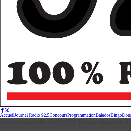
Accueil
Journal Radio 92,5
Concours
Programmation
Balados
Bingo
Don
Des versements de 28,1M $ à un donateur l