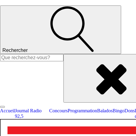
Rechercher
Rechercher :
Accueil
Journal Radio
Concours
Programmation
Balados
Bingo
Dons
92,5