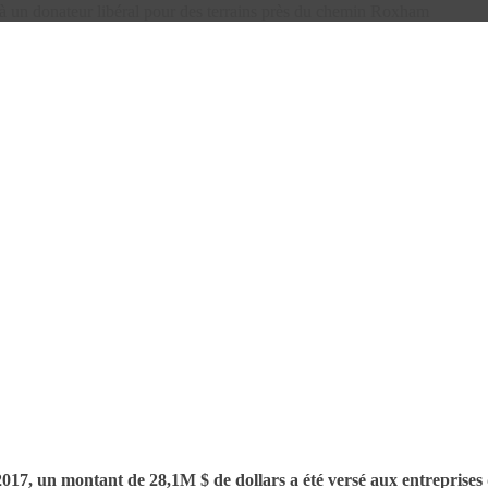
 un donateur libéral pour des terrains près du chemin Roxham
, un montant de 28,1M $ de dollars a été versé aux entreprises de