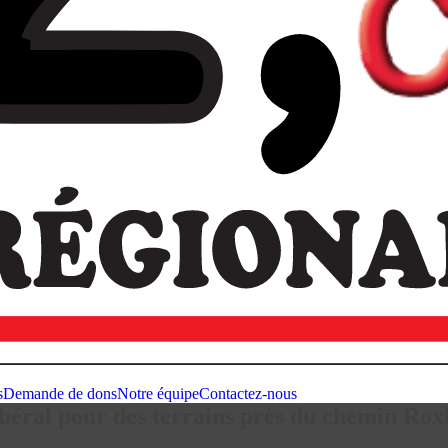
s
Demande de dons
Notre équipe
Contactez-nous
ibéral pour des terrains près du chemin Ro