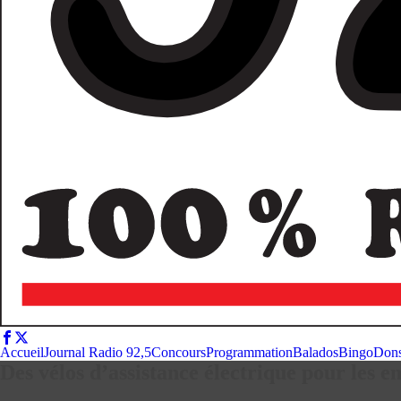
Accueil
Journal Radio 92,5
Concours
Programmation
Balados
Bingo
Don
Des vélos d’assistance électrique pour les