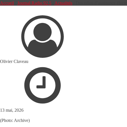
Accueil
/
Journal Radio 92,5
/
Actualités
/
Des vélos d’assistance élec
Olivier Claveau
13 mai, 2026
(Photo: Archive)