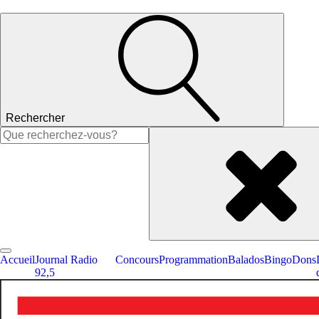
Rechercher
Rechercher :
Accueil
Journal Radio
Concours
Programmation
Balados
Bingo
Dons
92,5