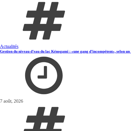
Actualités
Gestion du niveau d’eau du lac Kénogami : «une gang d’incompétent», selon un 
7 août, 2026