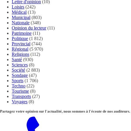
Lettre d'opinion
(10)
Loisirs
(242)
Médical
(13)
Municipal
(803)
Nationale
(348)
Opinion du lecteur
(11)
Patrimoine
(11)
Politique
(1 812)
Provincial
(744)
Régional
(5 970)
Religions
(112)
Santé
(930)
Sciences
(8)
Société
(2 883)
Sondage
(47)
Sports
(1 706)
Techno
(22)
Tourisme
(8)
Transports
(27)
Voyages
(8)
Partagez votre opinion sur l'actualité, nous sommes à l'écoute de nos auditeurs.