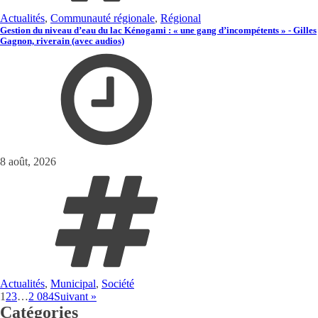
Actualités
,
Communauté régionale
,
Régional
Gestion du niveau d’eau du lac Kénogami : « une gang d’incompétents » - Gilles
Gagnon, riverain (avec audios)
8 août, 2026
Actualités
,
Municipal
,
Société
1
2
3
…
2 084
Suivant »
Catégories