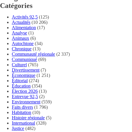
Catégories
Activités 92,5
(125)
Actualités
(10 206)
Alimentation
(17)
Analyse
(1)
Animaux
(6)
Autochtone
(34)
Chronique
(13)
Communauté régionale
(2 337)
Communiqué
(69)
Culturel
(765)
Divertissement
(7)
Économique
(1 251)
Éditorial
(274)
Éducation
(354)
Élection 2026
(13)
Entrevue 92,5
(2)
Environnement
(559)
Faits divers
(1 796)
Habitation
(10)
Histoire régionale
(5)
International
(328)
Justice
(482)