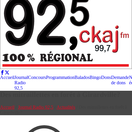
Accueil
Journal
Concours
Programmation
Balados
Bingo
Dons
Demande
N
Radio
de dons
é
92,5
Des mitraillettes en forêt à Girardville?
Accueil
/
Journal Radio 92,5
/
Actualités
/
Des mitraillettes en forêt à
Girardville?