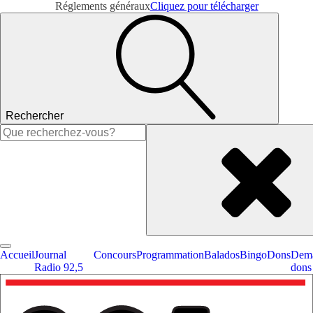
Réglements généraux
Cliquez pour télécharger
Rechercher
Rechercher :
Accueil
Journal
Concours
Programmation
Balados
Bingo
Dons
Dema
Radio 92,5
dons