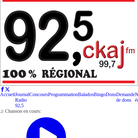
Accueil
Journal
Concours
Programmation
Balados
Bingo
Dons
Demande
N
Radio
de dons
é
92,5
♫ Chanson en cours: