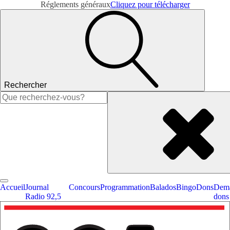
Réglements généraux
Cliquez pour télécharger
Rechercher
Rechercher :
Accueil
Journal
Concours
Programmation
Balados
Bingo
Dons
Dema
Radio 92,5
dons