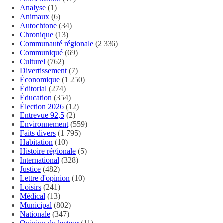
Analyse
(1)
Animaux
(6)
Autochtone
(34)
Chronique
(13)
Communauté régionale
(2 336)
Communiqué
(69)
Culturel
(762)
Divertissement
(7)
Économique
(1 250)
Éditorial
(274)
Éducation
(354)
Élection 2026
(12)
Entrevue 92,5
(2)
Environnement
(559)
Faits divers
(1 795)
Habitation
(10)
Histoire régionale
(5)
International
(328)
Justice
(482)
Lettre d'opinion
(10)
Loisirs
(241)
Médical
(13)
Municipal
(802)
Nationale
(347)
Opinion du lecteur
(11)