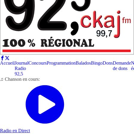
Accueil
Journal
Concours
Programmation
Balados
Bingo
Dons
Demande
N
Radio
de dons
é
92,5
♫ Chanson en cours:
Radio en Direct