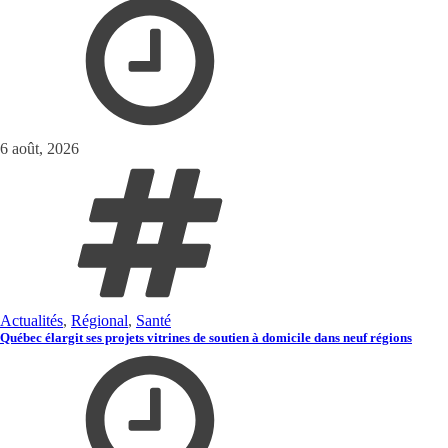
6 août, 2026
Actualités
,
Régional
,
Santé
Québec élargit ses projets vitrines de soutien à domicile dans neuf régions