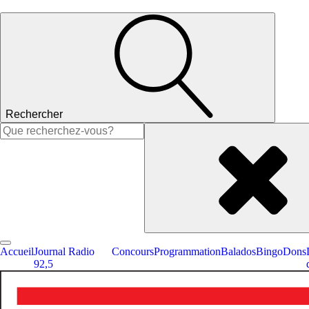
Rechercher
Rechercher :
Accueil
Journal Radio
Concours
Programmation
Balados
Bingo
Dons
92,5