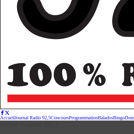
Accueil
Journal Radio 92,5
Concours
Programmation
Balados
Bingo
Don
Débat France 2022