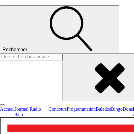
Rechercher
Rechercher :
Accueil
Journal Radio
Concours
Programmation
Balados
Bingo
Dons
92,5