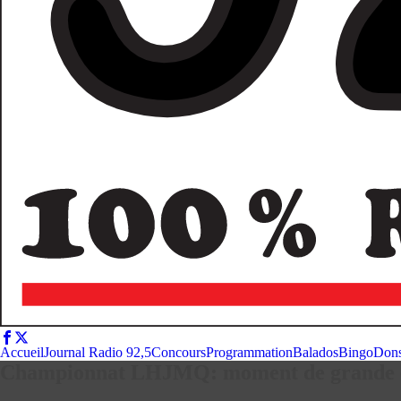
Accueil
Journal Radio 92,5
Concours
Programmation
Balados
Bingo
Don
Championnat LHJMQ: moment de grande ém