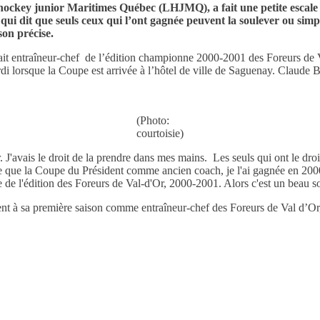
ckey junior Maritimes Québec (LHJMQ), a fait une petite escale ma
rite qui dit que seuls ceux qui l’ont gagnée peuvent la soulever ou si
son précise.
ait entraîneur-chef de l’édition championne 2000-2001 des Foreurs de 
 lorsque la Coupe est arrivée à l’hôtel de ville de Saguenay. Claude Bo
(Photo:
courtoisie)
 J'avais le droit de la prendre dans mes mains. Les seuls qui ont le dro
ce que la Coupe du Président comme ancien coach, je l'ai gagnée en 2000-
e de l'édition des Foreurs de Val-d'Or, 2000-2001. Alors c'est un beau s
 sa première saison comme entraîneur-chef des Foreurs de Val d’Or, il 