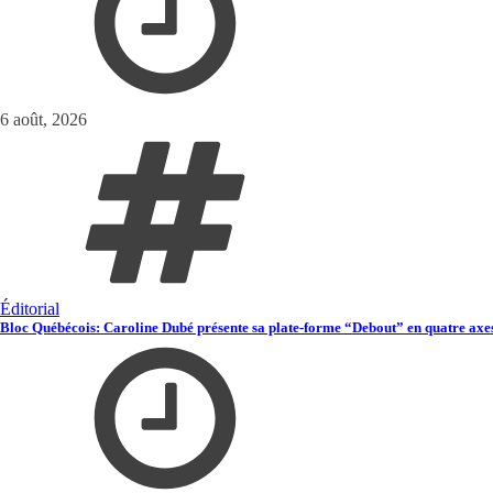
6 août, 2026
Éditorial
Bloc Québécois: Caroline Dubé présente sa plate-forme “Debout” en quatre axe