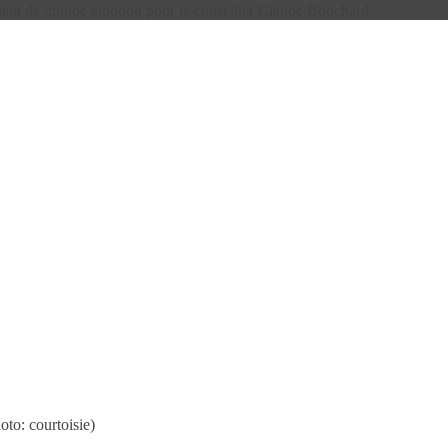
 de grande émotion pour le conseiller Claude Bouchard
to: courtoisie)