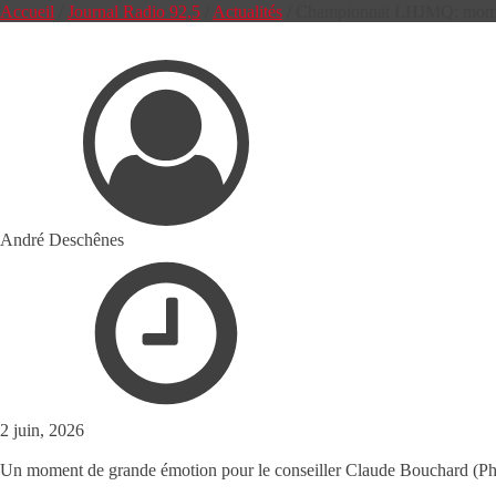
Accueil
/
Journal Radio 92,5
/
Actualités
/
Championnat LHJMQ: moment
André Deschênes
2 juin, 2026
Un moment de grande émotion pour le conseiller Claude Bouchard (Pho