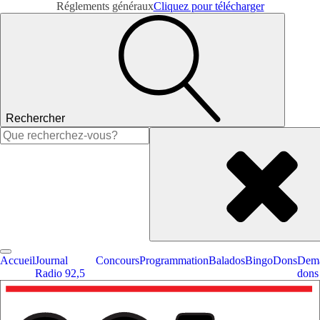
Réglements généraux
Cliquez pour télécharger
Rechercher
Rechercher :
Accueil
Journal
Concours
Programmation
Balados
Bingo
Dons
Dema
Radio 92,5
dons