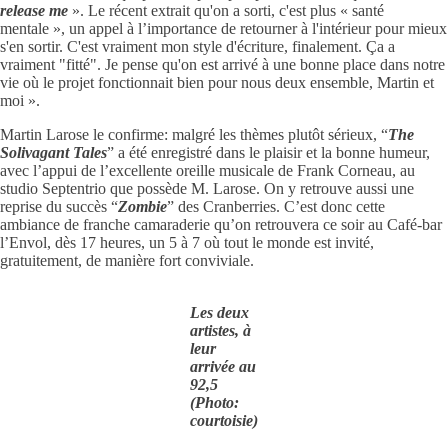
release me
». Le récent extrait qu'on a sorti, c'est plus « santé
mentale », un appel à l’importance de retourner à l'intérieur pour mieux
s'en sortir. C'est vraiment mon style d'écriture, finalement. Ça a
vraiment "fitté". Je pense qu'on est arrivé à une bonne place dans notre
vie où le projet fonctionnait bien pour nous deux ensemble, Martin et
moi ».
Martin Larose le confirme: malgré les thèmes plutôt sérieux, “
The
Solivagant Tales
” a été enregistré dans le plaisir et la bonne humeur,
avec l’appui de l’excellente oreille musicale de Frank Corneau, au
studio Septentrio que possède M. Larose. On y retrouve aussi une
reprise du succès “
Zombie
” des Cranberries. C’est donc cette
ambiance de franche camaraderie qu’on retrouvera ce soir au Café-bar
l’Envol, dès 17 heures, un 5 à 7 où tout le monde est invité,
gratuitement, de manière fort conviviale.
Les deux
artistes, à
leur
arrivée au
92,5
(Photo:
courtoisie)