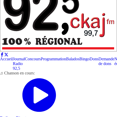
Accueil
Journal
Concours
Programmation
Balados
Bingo
Dons
Demande
N
Radio
de dons
é
92,5
♫ Chanson en cours: