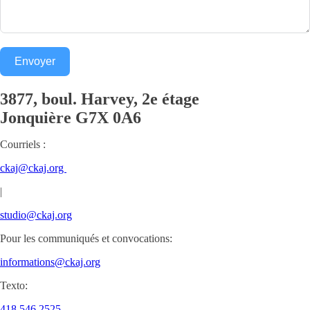
Envoyer
3877, boul. Harvey, 2e étage
Jonquière
G7X 0A6
Courriels :
ckaj@ckaj.org
|
studio@ckaj.org
Pour les communiqués et convocations:
informations@ckaj.org
Texto:
418.546.2525