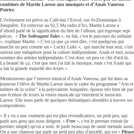
combinés de Martin Larose aux musiques et d’Anaïs Vanessa
Poirier.
L’événement est prévu au Café-bar l’Envol, rue St-Dominique à
Jonquière. En entrevue au 92,5 Ma radio d’Ici, Martin Larose a
d’abord parlé de la signification du titre de l’album, qui regroupe sept
pièces. «
The Solivagant Tales
», en fait, c'est le parcours du solitaire
», explique Martin. « C'est ça que ça veut dire, c'est quelqu'un qui
marche un peu comme un « Lucky Luke », qui marche tout seul, c'est
surtout une métaphore pour la culture indépendante. Anaïs et moi, nous
sommes des artistes indépendants. C'est donc un peu ce clin d'œil-là.
La beauté de ça, c'est que moi j'ai fait la musique, mais c'est Anaïs qui
a fait la grande majorité des textes ».
Mentionnons que l’univers musical d'Anaïs Vanessa, qui fut dans sa
jeunesse l’élève de Martin Larose dans le cadre du programme “Arts et
métiers de la scène” à la polyvalente Jonquière, épouse très bien de par
son écriture de textes la vision musicale qu’entretient le musicien
Larose. Elle nous parle de quelques thématiques abordées à travers ses
compositions.
« Il y en a une vraiment qui est plus revendicatrice, un petit peu, qui
parle aux gens qui nous dirigent. «
Free
», c'est le premier extrait (le
premier simple) qu'on a sorti. Je parle beaucoup de santé mentale aussi.
On a une chanson qui parle un petit peu plus d'anxiété, qui est «
Please