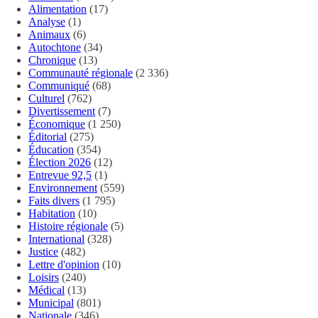
Alimentation
(17)
Analyse
(1)
Animaux
(6)
Autochtone
(34)
Chronique
(13)
Communauté régionale
(2 336)
Communiqué
(68)
Culturel
(762)
Divertissement
(7)
Économique
(1 250)
Éditorial
(275)
Éducation
(354)
Élection 2026
(12)
Entrevue 92,5
(1)
Environnement
(559)
Faits divers
(1 795)
Habitation
(10)
Histoire régionale
(5)
International
(328)
Justice
(482)
Lettre d'opinion
(10)
Loisirs
(240)
Médical
(13)
Municipal
(801)
Nationale
(346)