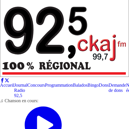
Accueil
Journal
Concours
Programmation
Balados
Bingo
Dons
Demande
N
Radio
de dons
é
92,5
♫ Chanson en cours: