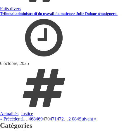
Faits divers
Tribunal administratif du travail: la mairesse Julie Dufour témoignera
6 octobre, 2025
Actualités
,
Justice
« Précédent
1
…
468
469
470
471
472
…
2 084
Suivant »
Catégories