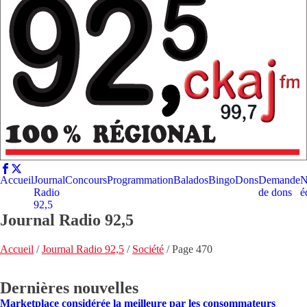
Accueil
Journal
Concours
Programmation
Balados
Bingo
Dons
Demande
N
Radio
de dons
é
92,5
Journal Radio 92,5
Accueil
/
Journal Radio 92,5
/
Société
/
Page 470
Dernières nouvelles
Marketplace considérée la meilleure par les consommateurs