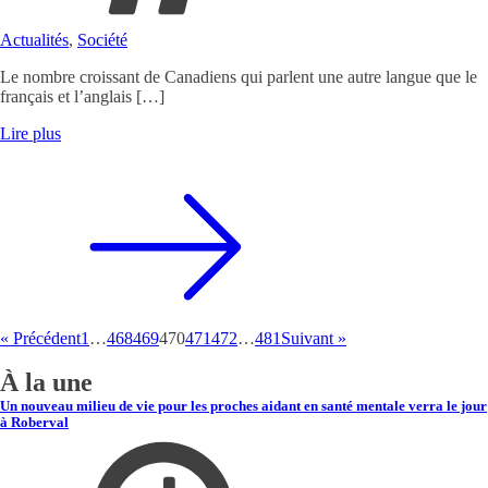
Actualités
,
Société
Le nombre croissant de Canadiens qui parlent une autre langue que le
français et l’anglais […]
Lire plus
« Précédent
1
…
468
469
470
471
472
…
481
Suivant »
À la une
Un nouveau milieu de vie pour les proches aidant en santé mentale verra le jour
à Roberval