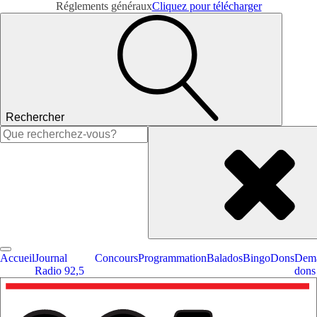
Réglements généraux
Cliquez pour télécharger
Rechercher
Rechercher :
Accueil
Journal
Concours
Programmation
Balados
Bingo
Dons
Dema
Radio 92,5
dons