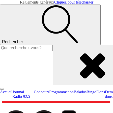
Réglements généraux
Cliquez pour télécharger
Rechercher
Rechercher :
Accueil
Journal
Concours
Programmation
Balados
Bingo
Dons
Dema
Radio 92,5
dons