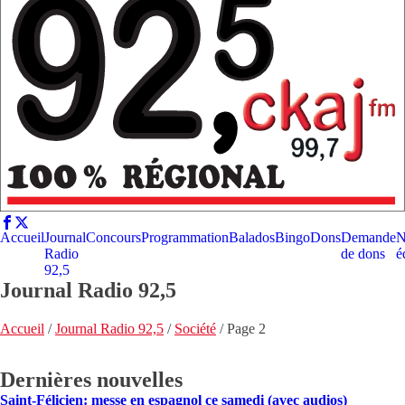
Accueil
Journal
Concours
Programmation
Balados
Bingo
Dons
Demande
N
Radio
de dons
é
92,5
Journal Radio 92,5
Accueil
/
Journal Radio 92,5
/
Société
/
Page 2
Dernières nouvelles
Saint-Félicien: messe en espagnol ce samedi (avec audios)