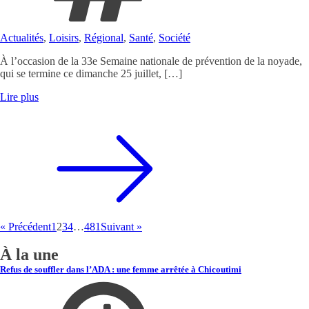
Actualités
,
Loisirs
,
Régional
,
Santé
,
Société
À l’occasion de la 33e Semaine nationale de prévention de la noyade,
qui se termine ce dimanche 25 juillet, […]
Lire plus
« Précédent
1
2
3
4
…
481
Suivant »
À la une
Refus de souffler dans l’ADA : une femme arrêtée à Chicoutimi