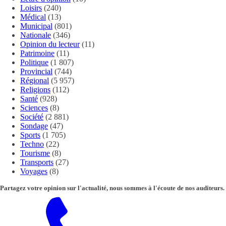
Loisirs
(240)
Médical
(13)
Municipal
(801)
Nationale
(346)
Opinion du lecteur
(11)
Patrimoine
(11)
Politique
(1 807)
Provincial
(744)
Régional
(5 957)
Religions
(112)
Santé
(928)
Sciences
(8)
Société
(2 881)
Sondage
(47)
Sports
(1 705)
Techno
(22)
Tourisme
(8)
Transports
(27)
Voyages
(8)
Partagez votre opinion sur l'actualité, nous sommes à l'écoute de nos auditeurs.