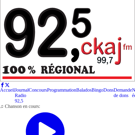
Accueil
Journal
Concours
Programmation
Balados
Bingo
Dons
Demande
N
Radio
de dons
é
92,5
♫ Chanson en cours: