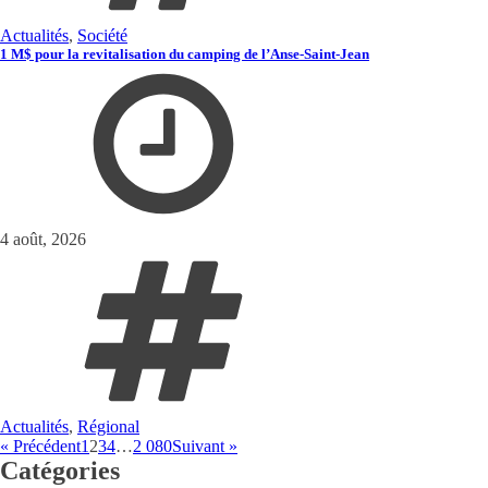
Actualités
,
Société
1 M$ pour la revitalisation du camping de l’Anse-Saint-Jean
4 août, 2026
Actualités
,
Régional
« Précédent
1
2
3
4
…
2 080
Suivant »
Catégories