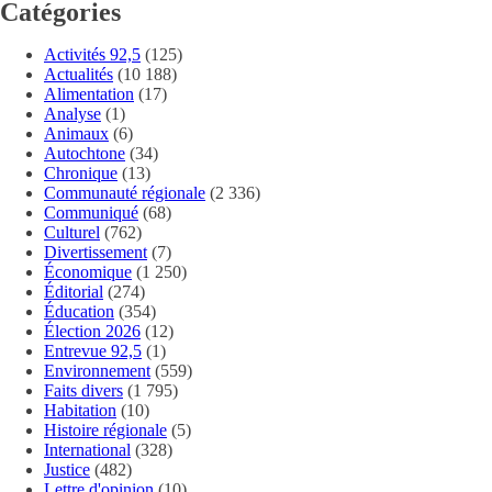
Catégories
Activités 92,5
(125)
Actualités
(10 188)
Alimentation
(17)
Analyse
(1)
Animaux
(6)
Autochtone
(34)
Chronique
(13)
Communauté régionale
(2 336)
Communiqué
(68)
Culturel
(762)
Divertissement
(7)
Économique
(1 250)
Éditorial
(274)
Éducation
(354)
Élection 2026
(12)
Entrevue 92,5
(1)
Environnement
(559)
Faits divers
(1 795)
Habitation
(10)
Histoire régionale
(5)
International
(328)
Justice
(482)
Lettre d'opinion
(10)