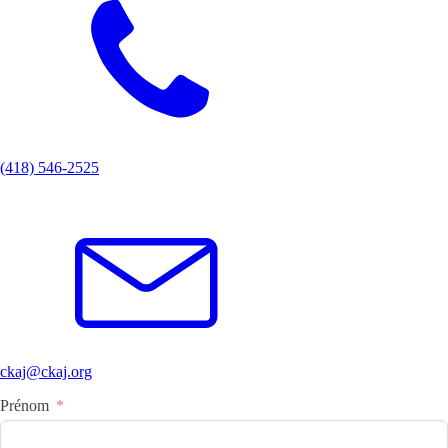
(418) 546-2525
ckaj@ckaj.org
Prénom