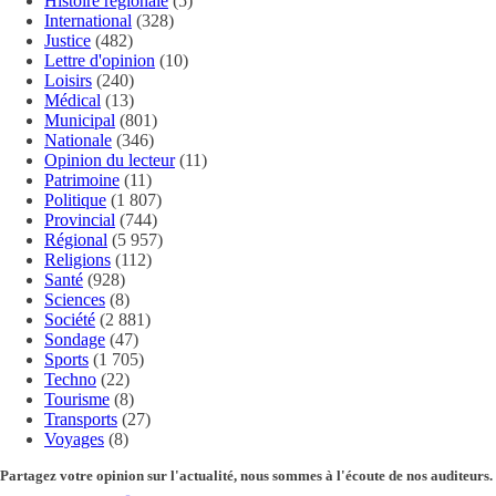
Histoire régionale
(5)
International
(328)
Justice
(482)
Lettre d'opinion
(10)
Loisirs
(240)
Médical
(13)
Municipal
(801)
Nationale
(346)
Opinion du lecteur
(11)
Patrimoine
(11)
Politique
(1 807)
Provincial
(744)
Régional
(5 957)
Religions
(112)
Santé
(928)
Sciences
(8)
Société
(2 881)
Sondage
(47)
Sports
(1 705)
Techno
(22)
Tourisme
(8)
Transports
(27)
Voyages
(8)
Partagez votre opinion sur l'actualité, nous sommes à l'écoute de nos auditeurs.