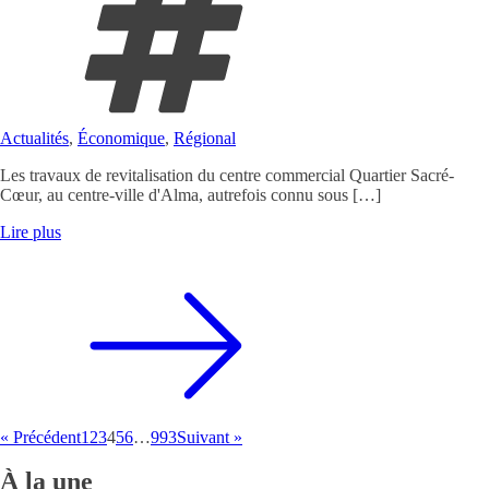
Actualités
,
Économique
,
Régional
Les travaux de revitalisation du centre commercial Quartier Sacré-
Cœur, au centre-ville d'Alma, autrefois connu sous […]
Lire plus
« Précédent
1
2
3
4
5
6
…
993
Suivant »
À la une