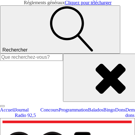
Réglements généraux
Cliquez pour télécharger
Rechercher
Rechercher :
Accueil
Journal
Concours
Programmation
Balados
Bingo
Dons
Dema
Radio 92,5
dons