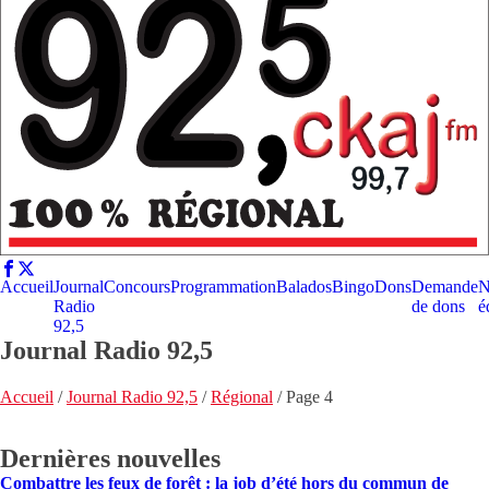
Accueil
Journal
Concours
Programmation
Balados
Bingo
Dons
Demande
N
Radio
de dons
é
92,5
Journal Radio 92,5
Accueil
/
Journal Radio 92,5
/
Régional
/
Page 4
Dernières nouvelles
Combattre les feux de forêt : la job d’été hors du commun de