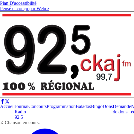
Plan D'accessibilité
Pensé et conçu par
Webez
Accueil
Journal
Concours
Programmation
Balados
Bingo
Dons
Demande
N
Radio
de dons
é
92,5
♫ Chanson en cours: