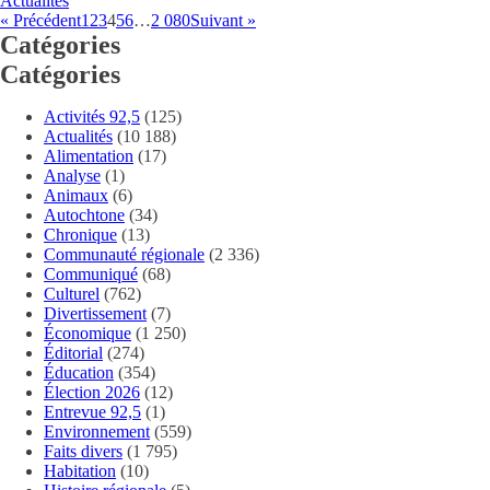
Actualités
« Précédent
1
2
3
4
5
6
…
2 080
Suivant »
Catégories
Catégories
Activités 92,5
(125)
Actualités
(10 188)
Alimentation
(17)
Analyse
(1)
Animaux
(6)
Autochtone
(34)
Chronique
(13)
Communauté régionale
(2 336)
Communiqué
(68)
Culturel
(762)
Divertissement
(7)
Économique
(1 250)
Éditorial
(274)
Éducation
(354)
Élection 2026
(12)
Entrevue 92,5
(1)
Environnement
(559)
Faits divers
(1 795)
Habitation
(10)