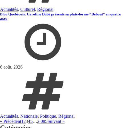
Actualités
,
Culturel
,
Régional
Bloc Québécois: Caroline Dubé présente sa plate-forme “Debout” en quatre
axes
6 août, 2026
Actualités
,
Nationale
,
Politique
,
Régional
« Précédent
1
2
3
4
5
…
2 085
Suivant »
Catégories