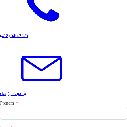
(418) 546-2525
ckaj@ckaj.org
Prénom