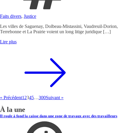
Faits divers
,
Justice
Les villes de Saguenay, Dolbeau-Mistassini, Vaudreuil-Dorion,
Terrebonne et La Prairie voient un long litige juridique […]
Lire plus
« Précédent
1
2
3
4
5
…
300
Suivant »
À la une
Il roule à fond la caisse dans une zone de travaux avec des travailleurs