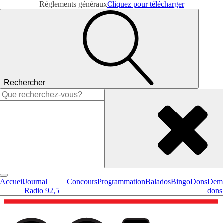
Réglements généraux
Cliquez pour télécharger
Rechercher
Rechercher :
Accueil
Journal
Concours
Programmation
Balados
Bingo
Dons
Dema
Radio 92,5
dons