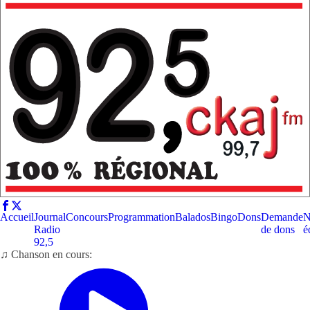
Accueil
Journal
Concours
Programmation
Balados
Bingo
Dons
Demande
N
Radio
de dons
é
92,5
♫ Chanson en cours: