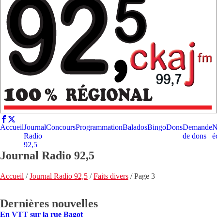
Accueil
Journal
Concours
Programmation
Balados
Bingo
Dons
Demande
N
Radio
de dons
é
92,5
Journal Radio 92,5
Accueil
/
Journal Radio 92,5
/
Faits divers
/
Page 3
Dernières nouvelles
En VTT sur la rue Bagot