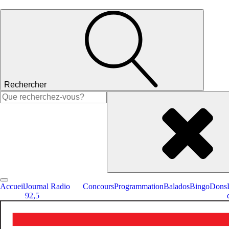
Rechercher
Rechercher :
Accueil
Journal Radio
Concours
Programmation
Balados
Bingo
Dons
92,5