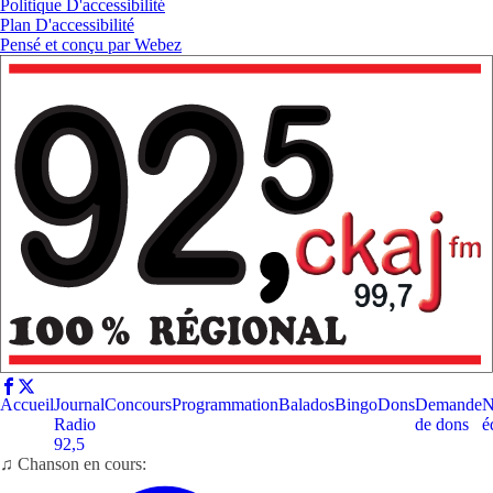
Politique D'accessibilité
Plan D'accessibilité
Pensé et conçu par
Webez
Accueil
Journal
Concours
Programmation
Balados
Bingo
Dons
Demande
N
Radio
de dons
é
92,5
♫ Chanson en cours: