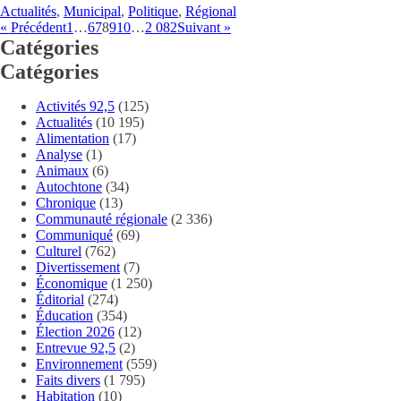
Actualités
,
Municipal
,
Politique
,
Régional
« Précédent
1
…
6
7
8
9
10
…
2 082
Suivant »
Catégories
Catégories
Activités 92,5
(125)
Actualités
(10 195)
Alimentation
(17)
Analyse
(1)
Animaux
(6)
Autochtone
(34)
Chronique
(13)
Communauté régionale
(2 336)
Communiqué
(69)
Culturel
(762)
Divertissement
(7)
Économique
(1 250)
Éditorial
(274)
Éducation
(354)
Élection 2026
(12)
Entrevue 92,5
(2)
Environnement
(559)
Faits divers
(1 795)
Habitation
(10)