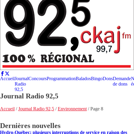
Accueil
Journal
Concours
Programmation
Balados
Bingo
Dons
Demande
N
Radio
de dons
é
92,5
Journal Radio 92,5
Accueil
/
Journal Radio 92,5
/
Environnement
/
Page 8
Dernières nouvelles
Hydro-Québec: plusieurs interruptions de service en raison des