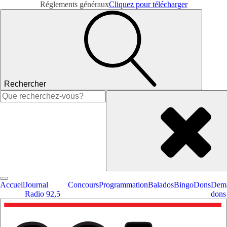
Réglements généraux
Cliquez pour télécharger
Rechercher
Rechercher :
Accueil
Journal
Concours
Programmation
Balados
Bingo
Dons
Dema
Radio 92,5
dons