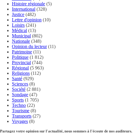
Histoire régionale
(5)
International
(328)
Justice
(482)
Lettre d'opinion
(10)
Loisirs
(241)
Médical
(13)
Municipal
(802)
Nationale
(348)
Opinion du lecteur
(11)
Patrimoine
(11)
Politique
(1 812)
Provincial
(744)
Régional
(5 963)
Religions
(112)
Santé
(929)
Sciences
(8)
Société
(2 881)
Sondage
(47)
Sports
(1 705)
Techno
(22)
Tourisme
(8)
Transports
(27)
Voyages
(8)
Partagez votre opinion sur l'actualité, nous sommes à l'écoute de nos auditeurs.