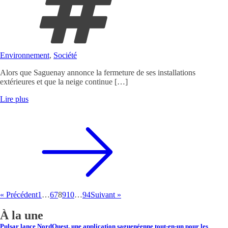
Environnement
,
Société
Alors que Saguenay annonce la fermeture de ses installations
extérieures et que la neige continue […]
Lire plus
« Précédent
1
…
6
7
8
9
10
…
94
Suivant »
À la une
Pulsar lance NordQuest, une application saguenéenne tout-en-un pour les