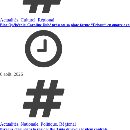
Actualités
,
Culturel
,
Régional
Bloc Québécois: Caroline Dubé présente sa plate-forme “Debout” en quatre axe
6 août, 2026
Actualités
,
Nationale
,
Politique
,
Régional
Niveaux d’eau dans la région: Rio Tinto dit avoir le plein contrôle