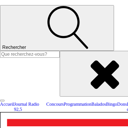
Rechercher
Rechercher :
Accueil
Journal Radio
Concours
Programmation
Balados
Bingo
Dons
92,5