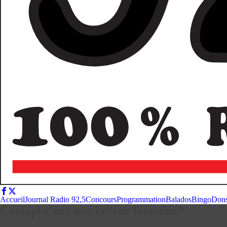
Accueil
Journal Radio 92,5
Concours
Programmation
Balados
Bingo
Don
Caniapiscau : une erreur humaine?