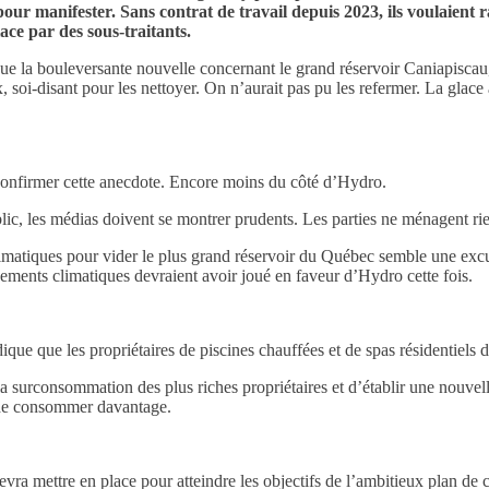
ur manifester. Sans contrat de travail depuis 2023, ils voulaient 
ace par des sous-traitants.
ue la bouleversante nouvelle concernant le grand réservoir Caniapiscau,
x, soi-disant pour les nettoyer. On n’aurait pas pu les refermer. La glac
onfirmer cette anecdote. Encore moins du côté d’Hydro.
blic, les médias doivent se montrer prudents. Les parties ne ménagent rie
tiques pour vider le plus grand réservoir du Québec semble une excuse f
gements climatiques devraient avoir joué en faveur d’Hydro cette fois.
e que les propriétaires de piscines chauffées et de spas résidentiels d
 surconsommation des plus riches propriétaires et d’établir une nouvelle 
 de consommer davantage.
ra mettre en place pour atteindre les objectifs de l’ambitieux plan de 