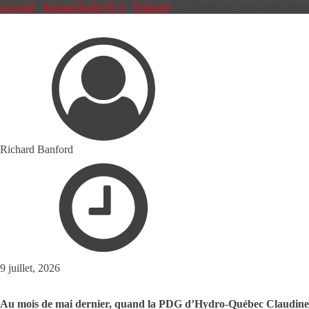
Accueil
/
Journal Radio 92,5
/
Éditorial
/
Caniapiscau : une erreur hum
Richard Banford
9 juillet, 2026
Au mois de mai dernier, quand la PDG d’Hydro-Québec Claudine 