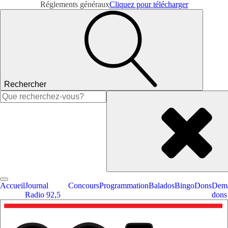
Réglements généraux
Cliquez pour télécharger
Rechercher
Rechercher :
Accueil
Journal
Concours
Programmation
Balados
Bingo
Dons
Dema
Radio 92,5
dons