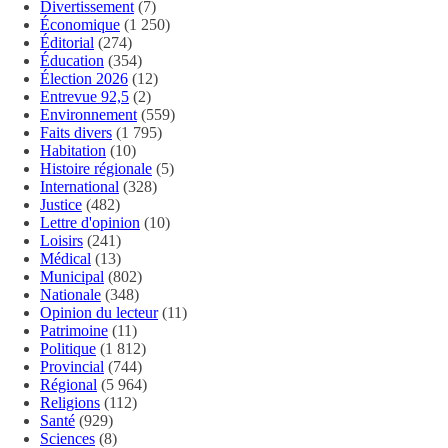
Divertissement
(7)
Économique
(1 250)
Éditorial
(274)
Éducation
(354)
Élection 2026
(12)
Entrevue 92,5
(2)
Environnement
(559)
Faits divers
(1 795)
Habitation
(10)
Histoire régionale
(5)
International
(328)
Justice
(482)
Lettre d'opinion
(10)
Loisirs
(241)
Médical
(13)
Municipal
(802)
Nationale
(348)
Opinion du lecteur
(11)
Patrimoine
(11)
Politique
(1 812)
Provincial
(744)
Régional
(5 964)
Religions
(112)
Santé
(929)
Sciences
(8)