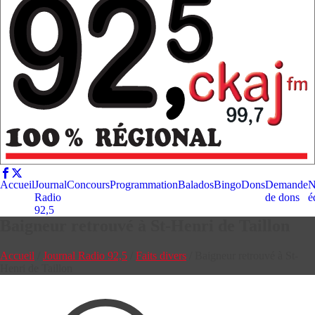
Accueil
Journal
Concours
Programmation
Balados
Bingo
Dons
Demande
N
Radio
de dons
é
92,5
Baigneur retrouvé à St-Henri de Taillon
Accueil
/
Journal Radio 92,5
/
Faits divers
/
Baigneur retrouvé à St-
Henri de Taillon