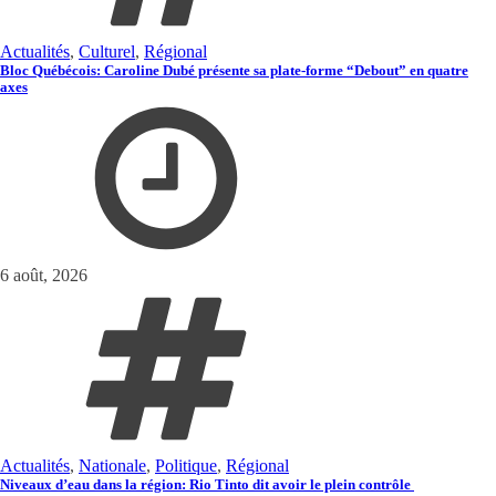
Actualités
,
Culturel
,
Régional
Bloc Québécois: Caroline Dubé présente sa plate-forme “Debout” en quatre
axes
6 août, 2026
Actualités
,
Nationale
,
Politique
,
Régional
Niveaux d’eau dans la région: Rio Tinto dit avoir le plein contrôle