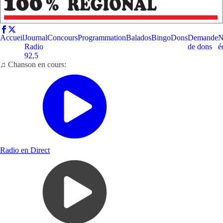
Accueil
Journal
Concours
Programmation
Balados
Bingo
Dons
Demande
N
Radio
de dons
é
92,5
♫ Chanson en cours:
Radio en Direct