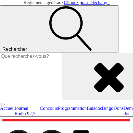
Réglements généraux
Cliquez pour télécharger
Rechercher
Rechercher :
Accueil
Journal
Concours
Programmation
Balados
Bingo
Dons
Dema
Radio 92,5
dons