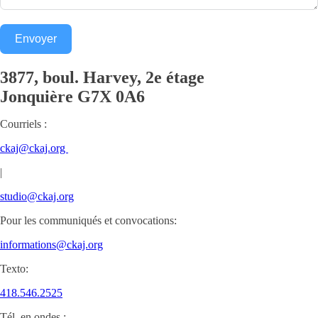
Envoyer
3877, boul. Harvey, 2e étage
Jonquière
G7X 0A6
Courriels :
ckaj@ckaj.org
|
studio@ckaj.org
Pour les communiqués et convocations:
informations@ckaj.org
Texto:
418.546.2525
Tél. en ondes :