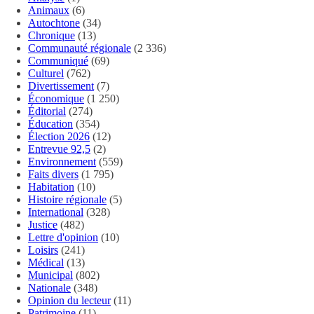
Animaux
(6)
Autochtone
(34)
Chronique
(13)
Communauté régionale
(2 336)
Communiqué
(69)
Culturel
(762)
Divertissement
(7)
Économique
(1 250)
Éditorial
(274)
Éducation
(354)
Élection 2026
(12)
Entrevue 92,5
(2)
Environnement
(559)
Faits divers
(1 795)
Habitation
(10)
Histoire régionale
(5)
International
(328)
Justice
(482)
Lettre d'opinion
(10)
Loisirs
(241)
Médical
(13)
Municipal
(802)
Nationale
(348)
Opinion du lecteur
(11)
Patrimoine
(11)