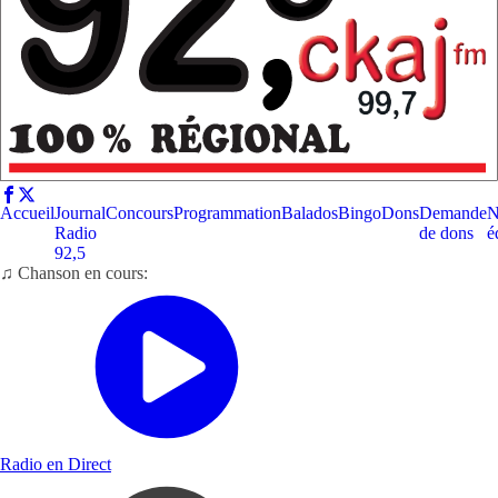
Accueil
Journal
Concours
Programmation
Balados
Bingo
Dons
Demande
N
Radio
de dons
é
92,5
♫ Chanson en cours:
Radio en Direct