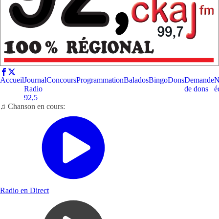
Accueil
Journal
Concours
Programmation
Balados
Bingo
Dons
Demande
N
Radio
de dons
é
92,5
♫ Chanson en cours:
Radio en Direct