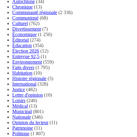
Autochtone
(34)
Chronique
(13)
Communauté régionale
(2 336)
Communiqué
(68)
Culturel
(762)
Divertissement
(7)
Économique
(1 250)
Éditorial
(274)
Éducation
(354)
Élection 2026
(12)
Entrevue 92,5
(1)
Environnement
(559)
Faits divers
(1 795)
Habitation
(10)
Histoire régionale
(5)
International
(328)
Justice
(482)
Lettre d'opinion
(10)
Loisirs
(240)
Médical
(13)
Municipal
(801)
Nationale
(346)
Opinion du lecteur
(11)
Patrimoine
(11)
Politique
(1 807)