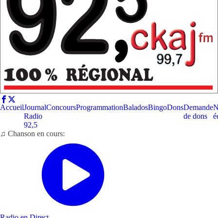
Accueil
Journal
Concours
Programmation
Balados
Bingo
Dons
Demande
N
Radio
de dons
é
92,5
♫ Chanson en cours:
Radio en Direct