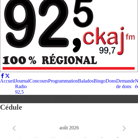
Accueil
Journal
Concours
Programmation
Balados
Bingo
Dons
Demande
N
Radio
de dons
é
92,5
ROMANTIQUE AVEC TOI
Cédule
août 2026