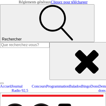
Réglements généraux
Cliquez pour télécharger
Rechercher
Rechercher :
Accueil
Journal
Concours
Programmation
Balados
Bingo
Dons
Dema
Radio 92,5
dons