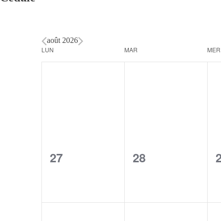
août 2026
Calendar
LUN
MAR
MER
of
Events
0
0
27
28
events,
events,
e