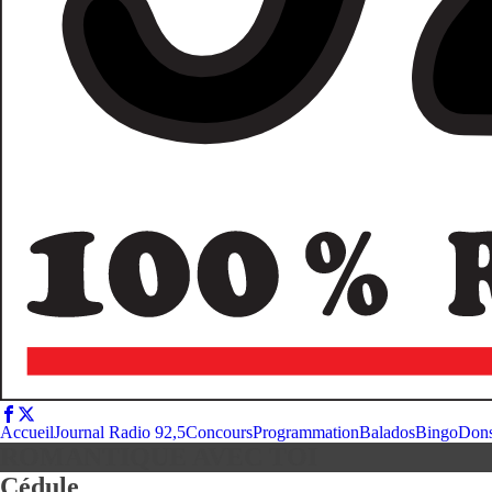
Accueil
Journal Radio 92,5
Concours
Programmation
Balados
Bingo
Don
ROMANTIQUE AVEC TOI
Cédule