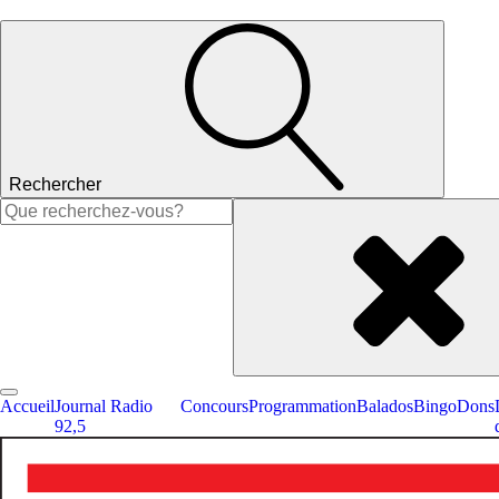
Rechercher
Rechercher :
Accueil
Journal Radio
Concours
Programmation
Balados
Bingo
Dons
92,5