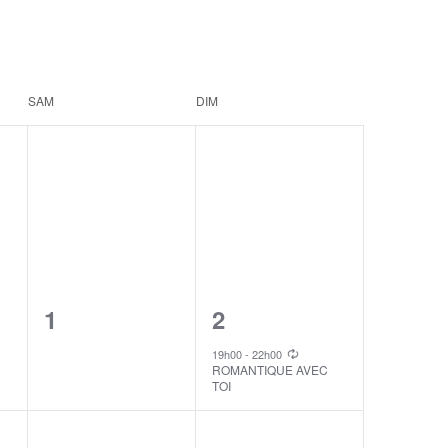
SAM
DIM
0
1
1
2
events,
event,
19h00
-
22h00
ROMANTIQUE AVEC
TOI