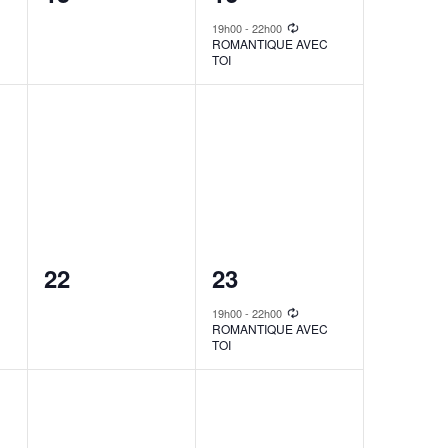
events,
event,
19h00
-
22h00
ROMANTIQUE AVEC
TOI
0
1
22
23
events,
event,
19h00
-
22h00
ROMANTIQUE AVEC
TOI