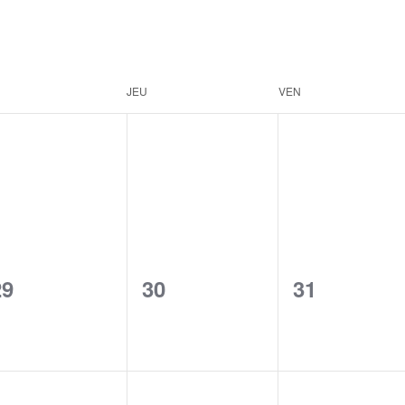
JEU
VEN
0
0
0
29
30
31
vents,
events,
events,