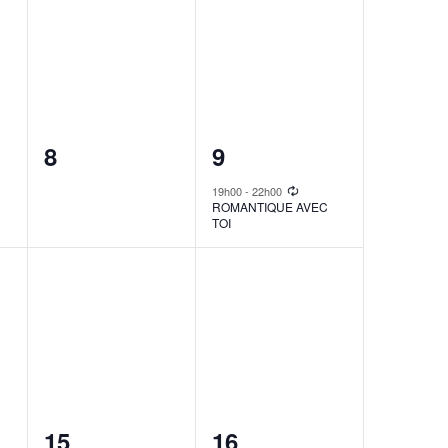
0
1
8
9
events,
event,
19h00
-
22h00
ROMANTIQUE AVEC
TOI
0
1
15
16