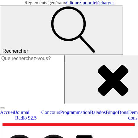
Réglements généraux
Cliquez pour télécharger
Rechercher
Rechercher :
Accueil
Journal
Concours
Programmation
Balados
Bingo
Dons
Dema
Radio 92,5
dons