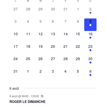
Calendar
L
M
M
J
V
S
D
of
0
0
0
0
0
0
1
27
28
29
30
31
1
2
Events
events,
events,
events,
events,
events,
events,
event,
0
0
0
0
0
0
1
3
4
5
6
7
8
9
events,
events,
events,
events,
events,
events,
event,
0
0
0
0
0
0
1
10
11
12
13
14
15
16
events,
events,
events,
events,
events,
events,
event,
0
0
0
0
0
0
1
17
18
19
20
21
22
23
events,
events,
events,
events,
events,
events,
event,
0
0
0
0
0
0
1
24
25
26
27
28
29
30
events,
events,
events,
events,
events,
events,
event,
0
0
0
0
0
0
1
31
1
2
3
4
5
6
events,
events,
events,
events,
events,
events,
event,
9 août
9 août @ 9h00
-
12h00
ROGER LE DIMANCHE