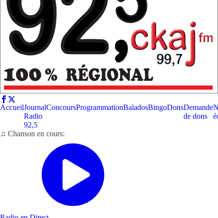
Accueil
Journal
Concours
Programmation
Balados
Bingo
Dons
Demande
N
Radio
de dons
é
92,5
♫ Chanson en cours:
Radio en Direct