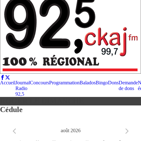
Accueil
Journal
Concours
Programmation
Balados
Bingo
Dons
Demande
N
Radio
de dons
é
92,5
ROGER LE DIMANCHE
Cédule
août 2026