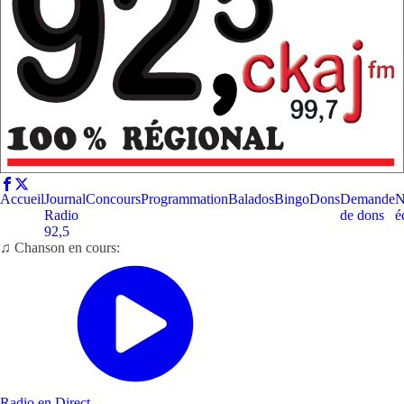
Accueil
Journal
Concours
Programmation
Balados
Bingo
Dons
Demande
N
Radio
de dons
é
92,5
♫ Chanson en cours:
Radio en Direct