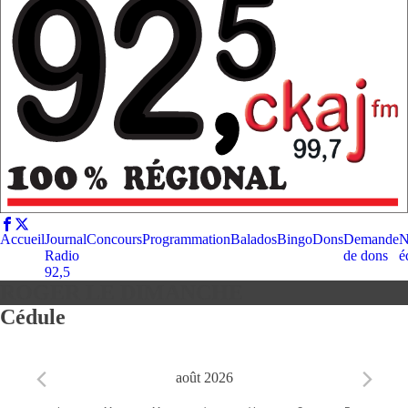
Accueil
Journal
Concours
Programmation
Balados
Bingo
Dons
Demande
N
Radio
de dons
é
92,5
ROGER LE DIMANCHE
Cédule
août 2026