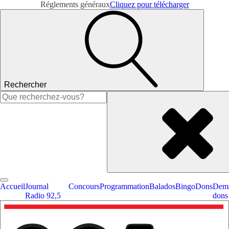
Réglements généraux
Cliquez pour télécharger
Rechercher
Rechercher :
Accueil
Journal
Concours
Programmation
Balados
Bingo
Dons
Dema
Radio 92,5
dons