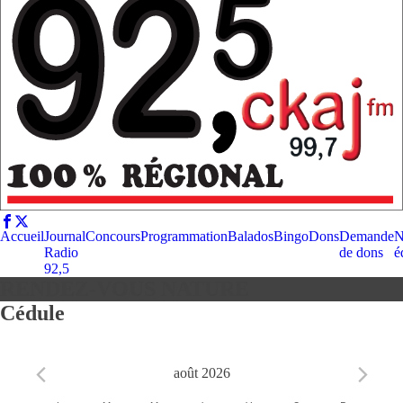
Accueil
Journal
Concours
Programmation
Balados
Bingo
Dons
Demande
N
Radio
de dons
é
92,5
RENDEZ-VOUS NATURE
Cédule
août 2026