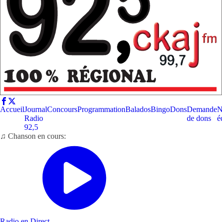
Accueil
Journal
Concours
Programmation
Balados
Bingo
Dons
Demande
N
Radio
de dons
é
92,5
♫ Chanson en cours:
Radio en Direct