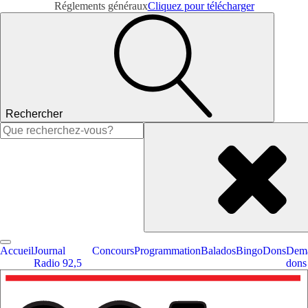
Réglements généraux
Cliquez pour télécharger
Rechercher
Rechercher :
Accueil
Journal
Concours
Programmation
Balados
Bingo
Dons
Dema
Radio 92,5
dons