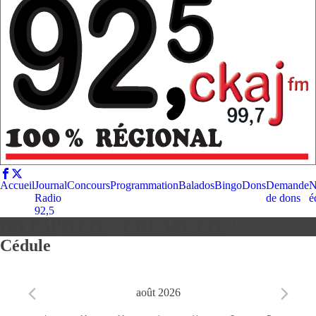
Accueil
Journal
Concours
Programmation
Balados
Bingo
Dons
Demande
N
Radio
de dons
é
92,5
ON PAPOTTE ''CHEAPETTE''
Cédule
août 2026