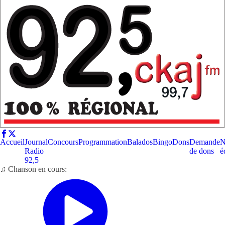
Accueil
Journal
Concours
Programmation
Balados
Bingo
Dons
Demande
N
Radio
de dons
é
92,5
♫ Chanson en cours: