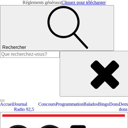
Réglements généraux
Cliquez pour télécharger
Rechercher
Rechercher :
Accueil
Journal
Concours
Programmation
Balados
Bingo
Dons
Dema
Radio 92,5
dons