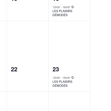
events,
event,
12h00
-
16h00
LES PLAISIRS
DÉMODÉS
0
1
22
23
events,
event,
12h00
-
16h00
LES PLAISIRS
DÉMODÉS