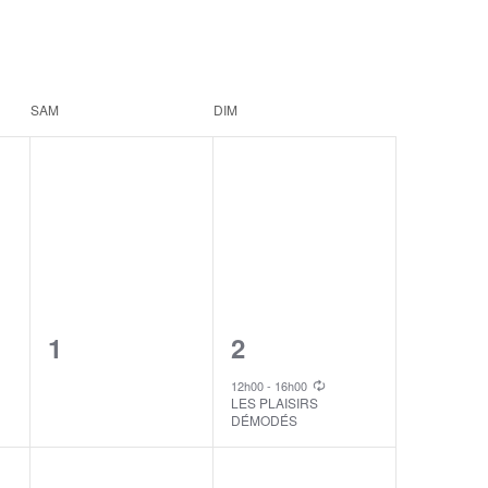
SAM
DIM
0
1
1
2
events,
event,
12h00
-
16h00
LES PLAISIRS
DÉMODÉS