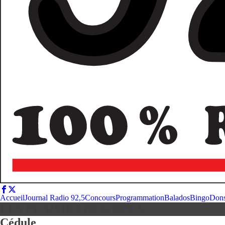
Accueil
Journal Radio 92,5
Concours
Programmation
Balados
Bingo
Don
LES PLAISIRS DÉMODÉS
Cédule