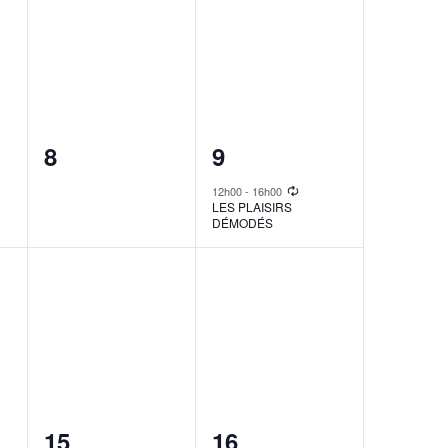
0
1
8
9
events,
event,
12h00
-
16h00
LES PLAISIRS
DÉMODÉS
0
1
15
16