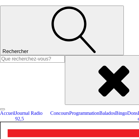
Rechercher
Rechercher :
Accueil
Journal Radio
Concours
Programmation
Balados
Bingo
Dons
92,5