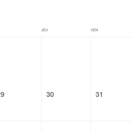
JEU
VEN
0
0
0
29
30
31
vents,
events,
events,