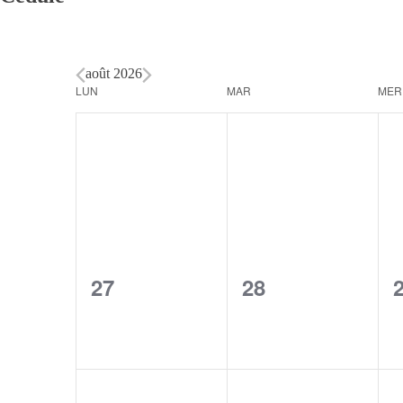
août 2026
Calendar
LUN
MAR
MER
of
Events
0
0
27
28
events,
events,
e