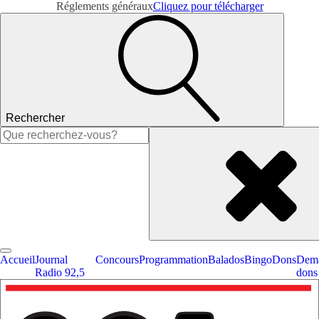
Réglements généraux
Cliquez pour télécharger
Rechercher
Rechercher :
Accueil
Journal
Concours
Programmation
Balados
Bingo
Dons
Dema
Radio 92,5
dons