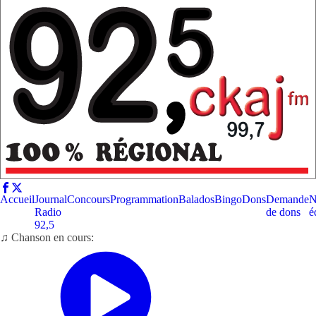
Accueil
Journal
Concours
Programmation
Balados
Bingo
Dons
Demande
N
Radio
de dons
é
92,5
♫ Chanson en cours: