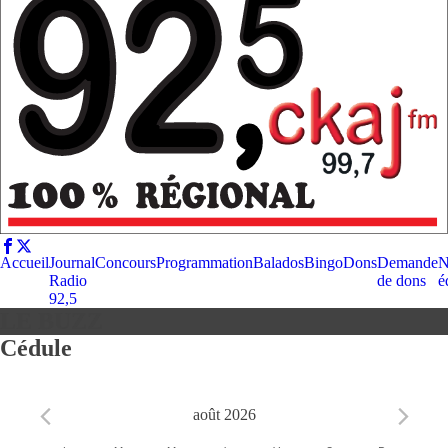
Accueil
Journal
Concours
Programmation
Balados
Bingo
Dons
Demande
N
Radio
de dons
é
92,5
LE BUZZ
Cédule
août 2026