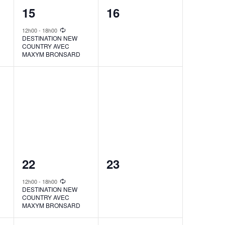
1
0
15
16
event,
events,
12h00
-
18h00
DESTINATION NEW
COUNTRY AVEC
MAXYM BRONSARD
1
0
22
23
event,
events,
12h00
-
18h00
DESTINATION NEW
COUNTRY AVEC
MAXYM BRONSARD