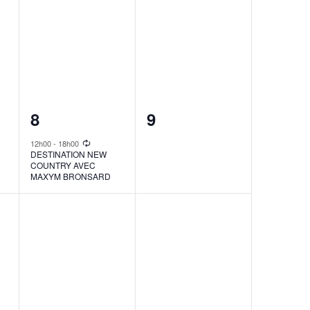
1
0
8
9
event,
events,
12h00
-
18h00
DESTINATION NEW
COUNTRY AVEC
MAXYM BRONSARD