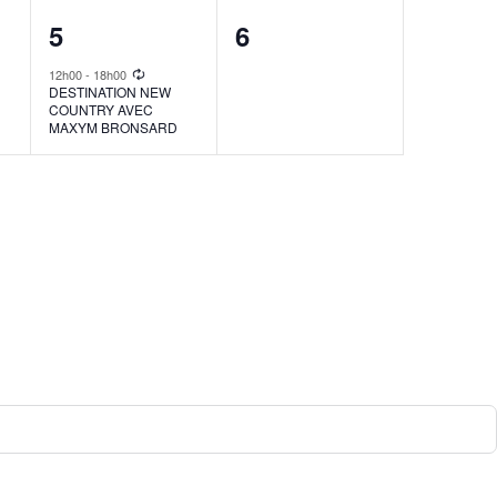
1
0
5
6
event,
events,
12h00
-
18h00
DESTINATION NEW
COUNTRY AVEC
MAXYM BRONSARD