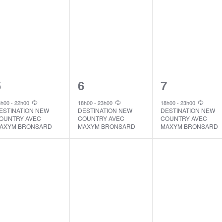
1
1
1
5
6
7
vent,
event,
event,
8h00
-
22h00
18h00
-
23h00
18h00
-
23h00
ESTINATION NEW
DESTINATION NEW
DESTINATION NEW
OUNTRY AVEC
COUNTRY AVEC
COUNTRY AVEC
AXYM BRONSARD
MAXYM BRONSARD
MAXYM BRONSARD