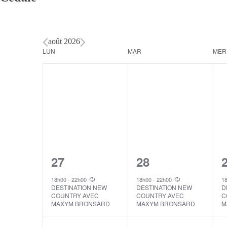
août 2026
Calendar
LUN
MAR
MER
of
Events
1
1
27
28
event,
event,
e
18h00
-
22h00
18h00
-
22h00
1
DESTINATION NEW
DESTINATION NEW
D
COUNTRY AVEC
COUNTRY AVEC
C
MAXYM BRONSARD
MAXYM BRONSARD
M