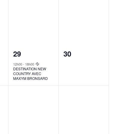
1
0
29
30
event,
events,
12h00
-
18h00
DESTINATION NEW
COUNTRY AVEC
MAXYM BRONSARD