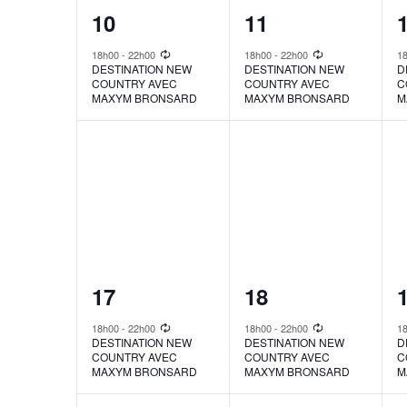
1
1
10
11
event,
event,
e
18h00
-
22h00
18h00
-
22h00
1
DESTINATION NEW
DESTINATION NEW
D
COUNTRY AVEC
COUNTRY AVEC
C
MAXYM BRONSARD
MAXYM BRONSARD
M
1
1
17
18
event,
event,
e
18h00
-
22h00
18h00
-
22h00
1
DESTINATION NEW
DESTINATION NEW
D
COUNTRY AVEC
COUNTRY AVEC
C
MAXYM BRONSARD
MAXYM BRONSARD
M