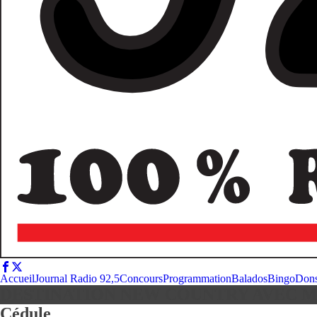
Accueil
Journal Radio 92,5
Concours
Programmation
Balados
Bingo
Don
DESTINATION NEW COUNTRY AVEC 
Cédule