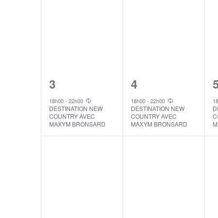
1
1
3
4
event,
event,
e
18h00
-
22h00
18h00
-
22h00
1
DESTINATION NEW
DESTINATION NEW
D
COUNTRY AVEC
COUNTRY AVEC
C
MAXYM BRONSARD
MAXYM BRONSARD
M