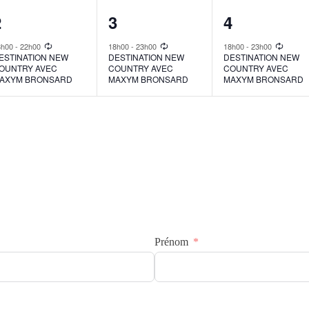
1
1
1
2
3
4
vent,
event,
event,
8h00
-
22h00
18h00
-
23h00
18h00
-
23h00
ESTINATION NEW
DESTINATION NEW
DESTINATION NEW
OUNTRY AVEC
COUNTRY AVEC
COUNTRY AVEC
AXYM BRONSARD
MAXYM BRONSARD
MAXYM BRONSARD
Prénom