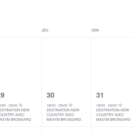
JEU
VEN
1
1
1
29
30
31
vent,
event,
event,
8h00
-
22h00
18h00
-
23h00
18h00
-
23h00
ESTINATION NEW
DESTINATION NEW
DESTINATION NEW
OUNTRY AVEC
COUNTRY AVEC
COUNTRY AVEC
AXYM BRONSARD
MAXYM BRONSARD
MAXYM BRONSARD