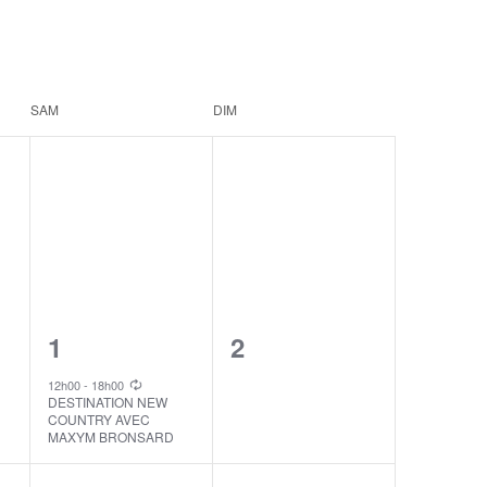
SAM
DIM
1
0
1
2
event,
events,
12h00
-
18h00
DESTINATION NEW
COUNTRY AVEC
MAXYM BRONSARD