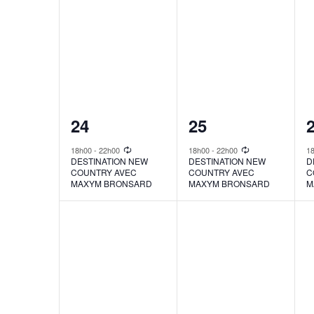
1
1
24
25
event,
event,
e
18h00
-
22h00
18h00
-
22h00
1
DESTINATION NEW
DESTINATION NEW
D
COUNTRY AVEC
COUNTRY AVEC
C
MAXYM BRONSARD
MAXYM BRONSARD
M