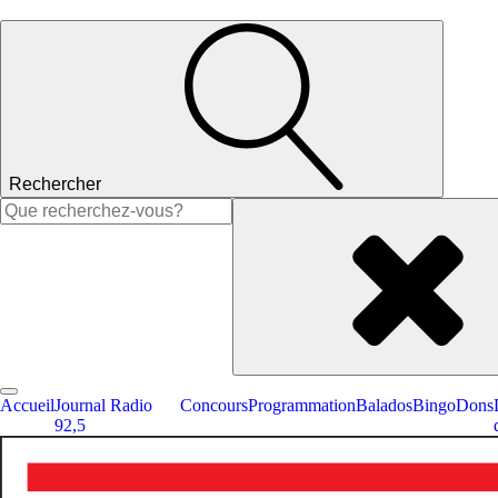
Rechercher
Rechercher :
Accueil
Journal Radio
Concours
Programmation
Balados
Bingo
Dons
92,5