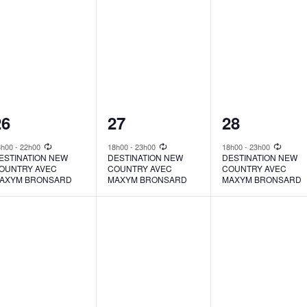
1
1
1
26
27
28
vent,
event,
event,
8h00
-
22h00
18h00
-
23h00
18h00
-
23h00
ESTINATION NEW
DESTINATION NEW
DESTINATION NEW
OUNTRY AVEC
COUNTRY AVEC
COUNTRY AVEC
AXYM BRONSARD
MAXYM BRONSARD
MAXYM BRONSARD