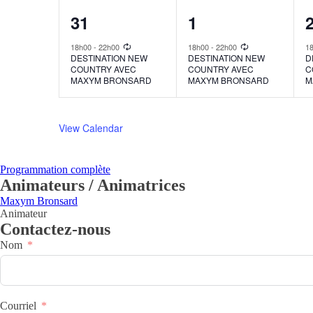
1
1
31
1
event,
event,
e
18h00
-
22h00
18h00
-
22h00
1
DESTINATION NEW
DESTINATION NEW
D
COUNTRY AVEC
COUNTRY AVEC
C
MAXYM BRONSARD
MAXYM BRONSARD
M
View Calendar
Programmation complète
Animateurs / Animatrices
Maxym Bronsard
Animateur
Contactez-nous
Nom
Courriel