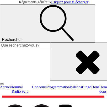
Réglements généraux
Cliquez pour télécharger
Rechercher
Rechercher :
Accueil
Journal
Concours
Programmation
Balados
Bingo
Dons
Dema
Radio 92,5
dons