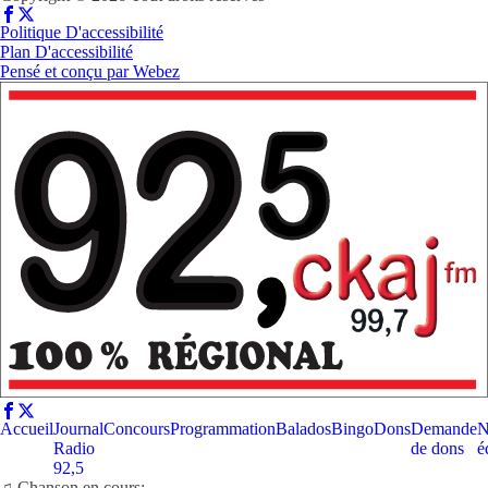
Politique D'accessibilité
Plan D'accessibilité
Pensé et conçu par
Webez
Accueil
Journal
Concours
Programmation
Balados
Bingo
Dons
Demande
N
Radio
de dons
é
92,5
♫ Chanson en cours: