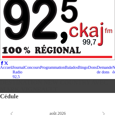
Accueil
Journal
Concours
Programmation
Balados
Bingo
Dons
Demande
N
Radio
de dons
é
92,5
DESTINATION NEW COUNTRY AVEC
MARK VIGNEAULT
Cédule
août 2026