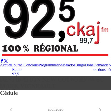
Accueil
Journal
Concours
Programmation
Balados
Bingo
Dons
Demande
N
Radio
de dons
é
92,5
DESTINATION NEW COUNTRY AVEC
MARK VIGNEAULT
Cédule
août 2026