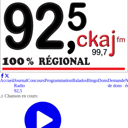
Accueil
Journal
Concours
Programmation
Balados
Bingo
Dons
Demande
N
Radio
de dons
é
92,5
♫ Chanson en cours: