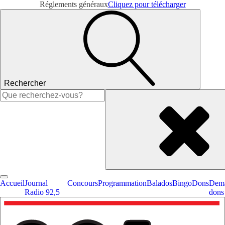
Réglements généraux
Cliquez pour télécharger
Rechercher
Rechercher :
Accueil
Journal
Concours
Programmation
Balados
Bingo
Dons
Dema
Radio 92,5
dons