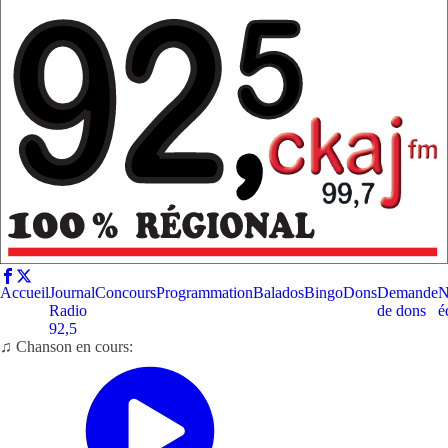
Accueil
Journal
Concours
Programmation
Balados
Bingo
Dons
Demande
N
Radio
de dons
é
92,5
♫ Chanson en cours: