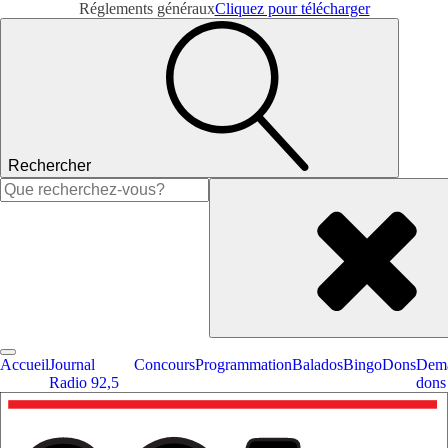
Réglements généraux
Cliquez pour télécharger
Rechercher
Rechercher :
Accueil
Journal
Concours
Programmation
Balados
Bingo
Dons
Dema
Radio 92,5
dons