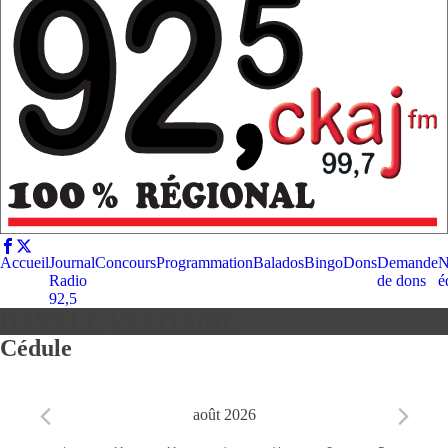
Accueil
Journal
Concours
Programmation
Balados
Bingo
Dons
Demande
N
Radio
de dons
é
92,5
DANS LE VESTIAIRE
Cédule
août 2026