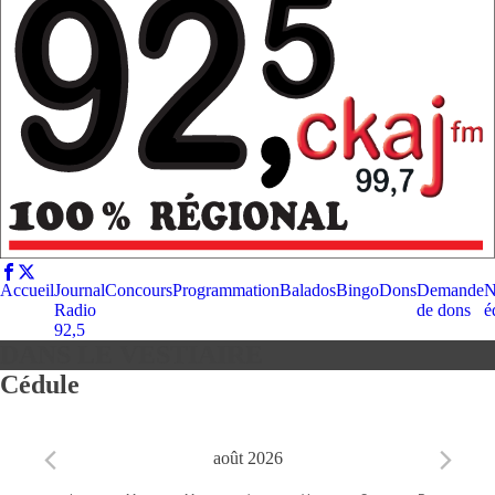
Accueil
Journal
Concours
Programmation
Balados
Bingo
Dons
Demande
N
Radio
de dons
é
92,5
DANS LE VESTIAIRE
Cédule
août 2026