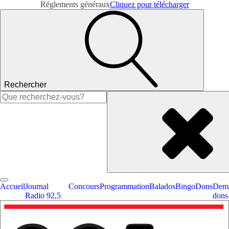
Réglements généraux
Cliquez pour télécharger
Rechercher
Rechercher :
Accueil
Journal
Concours
Programmation
Balados
Bingo
Dons
Dema
Radio 92,5
dons