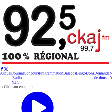
Accueil
Journal
Concours
Programmation
Balados
Bingo
Dons
Demande
N
Radio
de dons
é
92,5
♫ Chanson en cours: