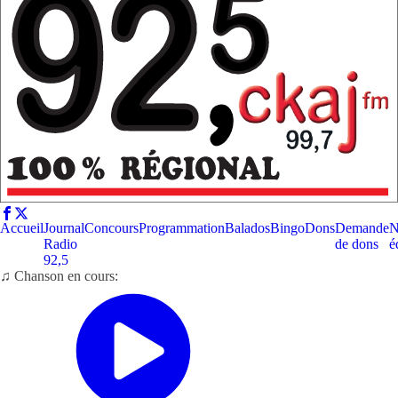
Accueil
Journal
Concours
Programmation
Balados
Bingo
Dons
Demande
N
Radio
de dons
é
92,5
♫ Chanson en cours: