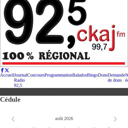
Accueil
Journal
Concours
Programmation
Balados
Bingo
Dons
Demande
N
Radio
de dons
é
92,5
CARGO DE NUIT EN MUSIQUE
Cédule
août 2026