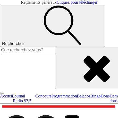
Réglements généraux
Cliquez pour télécharger
Rechercher
Rechercher :
Accueil
Journal
Concours
Programmation
Balados
Bingo
Dons
Dema
Radio 92,5
dons